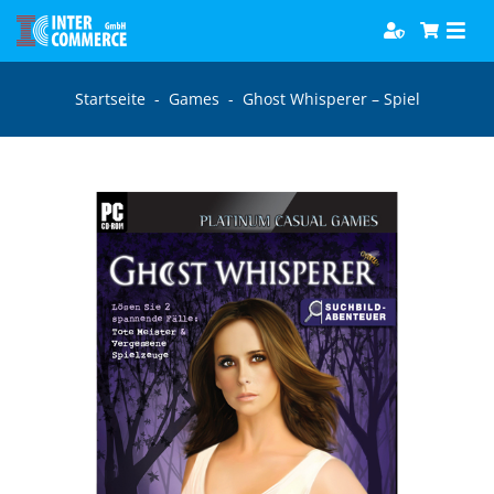
Zum
Togg
Inhalt
Navi
springen
Software
Startseite
-
Games
-
Ghost Whisperer – Spiel
Games
Bücher
Hörbücher