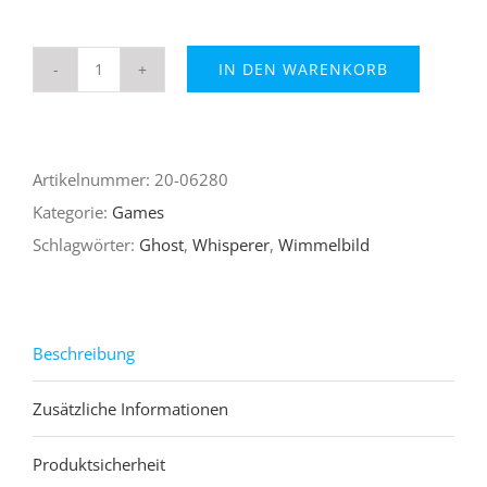
IN DEN WARENKORB
Ghost
Whisperer
–
Artikelnummer:
20-06280
Spiel
Kategorie:
Games
Menge
Schlagwörter:
Ghost
,
Whisperer
,
Wimmelbild
Beschreibung
Zusätzliche Informationen
Produktsicherheit