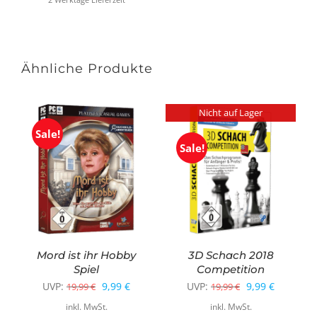
Ähnliche Produkte
Nicht auf Lager
Sale!
Sale!
Mord ist ihr Hobby
3D Schach 2018
Spiel
Competition
Ursprünglicher
Aktueller
Ursprüngliche
Aktueller
UVP:
9,99
€
UVP:
9,99
€
19,99
€
19,99
€
Preis
Preis
Preis
Preis
inkl. MwSt.
inkl. MwSt.