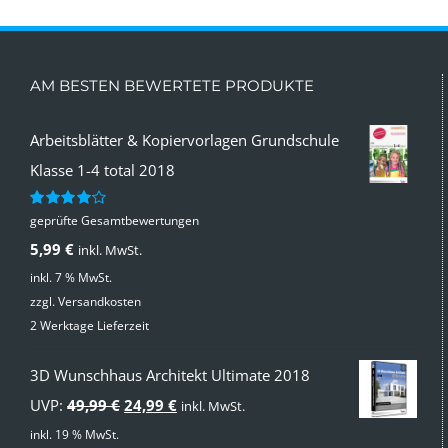
AM BESTEN BEWERTETE PRODUKTE
Arbeitsblätter & Kopiervorlagen Grundschule
Klasse 1-4 total 2018
geprüfte Gesamtbewertungen
Bewertet
mit
4.00
5,99
€
inkl. MwSt.
von 5
inkl. 7 % MwSt.
zzgl.
Versandkosten
2 Werktage Lieferzeit
3D Wunschhaus Architekt Ultimate 2018
Ursprünglicher
Aktueller
UVP:
49,99
€
24,99
€
inkl. MwSt.
Preis
Preis
inkl. 19 % MwSt.