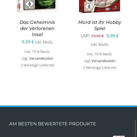
Das Geheimnis
Mord ist ihr Hobby
der Verlorenen
Spiel
Insel
Ursprüngliche
Aktueller
UVP:
9,99
€
19,99
€
9,99
€
inkl. MwSt.
Preis
Preis
inkl. MwSt.
inkl. 19 % MwSt.
war:
ist:
inkl. 19 % MwSt.
zzgl.
Versandkosten
19,99 €
9,99 €.
zzgl.
Versandkosten
2 Werktage Lieferzeit
2 Werktage Lieferzeit
AM BESTEN BEWERTETE PRODUKTE