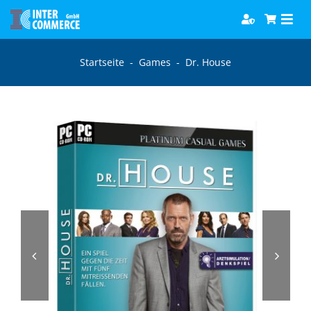
Zum
Togg
Inhalt
Navi
springen
Software
Startseite
-
Games
-
Dr. House
Games
Bücher
Hörbücher