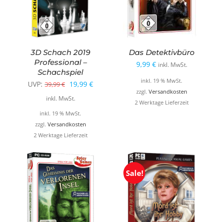
3D Schach 2019
Das Detektivbüro
Professional –
9,99
€
inkl. MwSt.
Schachspiel
inkl. 19 % MwSt.
Ursprünglicher
Aktueller
UVP:
19,99
€
39,99
€
zzgl.
Versandkosten
Preis
Preis
inkl. MwSt.
2 Werktage Lieferzeit
war:
ist:
inkl. 19 % MwSt.
39,99 €
19,99 €.
zzgl.
Versandkosten
2 Werktage Lieferzeit
Sale!