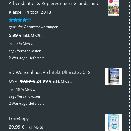
Arbeitsblätter & Kopiervorlagen Grundschule
Klasse 1-4 total 2018
geprüfte Gesamtbewertungen
Bewertet
mit
4.00
5,99
€
inkl. MwSt.
von 5
inkl. 7 % MwSt.
zzgl.
Versandkosten
2 Werktage Lieferzeit
3D Wunschhaus Architekt Ultimate 2018
Ursprünglicher
Aktueller
UVP:
49,99
€
24,99
€
inkl. MwSt.
Preis
Preis
inkl. 19 % MwSt.
zzgl.
Versandkosten
war:
ist:
2 Werktage Lieferzeit
49,99 €
24,99 €.
FoneCopy
29,99
€
inkl. MwSt.