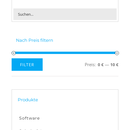
Nach Preis filtern
Preis:
—
FILTER
0 €
10 €
Min.
Max.
Preis
Preis
Produkte
Software