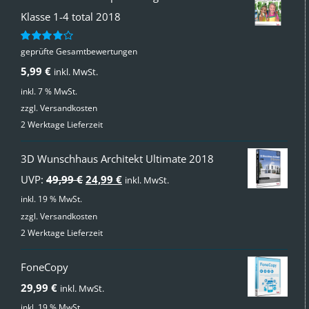
Klasse 1-4 total 2018
geprüfte Gesamtbewertungen
Bewertet
mit
4.00
5,99
€
inkl. MwSt.
von 5
inkl. 7 % MwSt.
zzgl.
Versandkosten
2 Werktage Lieferzeit
3D Wunschhaus Architekt Ultimate 2018
Ursprünglicher
Aktueller
UVP:
49,99
€
24,99
€
inkl. MwSt.
Preis
Preis
inkl. 19 % MwSt.
zzgl.
Versandkosten
war:
ist:
2 Werktage Lieferzeit
49,99 €
24,99 €.
FoneCopy
29,99
€
inkl. MwSt.
inkl. 19 % MwSt.