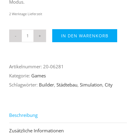
Modus.
2 Werktage Lieferzeit
IN DEN WARENKORB
CityBuilder
-
Die
Artikelnummer:
20-06281
Städtebau-
Kategorie:
Games
Simulation
Schlagwörter:
Builder
,
Städtebau
,
Simulation
,
City
Menge
Beschreibung
Zusätzliche Informationen