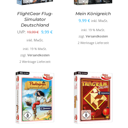
FlightGear Flug-
Mein Königreich
Simulator
9,99
€
inkl. MwSt.
Deutschland
inkl. 19 % MwSt.
Ursprünglicher
Aktueller
UVP:
9,99
€
19,99
€
zzgl.
Versandkosten
Preis
Preis
inkl. MwSt.
2 Werktage Lieferzeit
war:
ist:
inkl. 19 % MwSt.
19,99 €
9,99 €.
zzgl.
Versandkosten
2 Werktage Lieferzeit