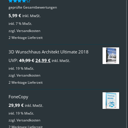
geprüfte Gesamtbewertungen
Bewertet
mit
4.00
5,99
€
inkl. MwSt.
von 5
inkl. 7 % MwSt.
zzgl.
Versandkosten
2 Werktage Lieferzeit
3D Wunschhaus Architekt Ultimate 2018
Ursprünglicher
Aktueller
UVP:
49,99
€
24,99
€
inkl. MwSt.
Preis
Preis
inkl. 19 % MwSt.
zzgl.
Versandkosten
war:
ist:
2 Werktage Lieferzeit
49,99 €
24,99 €.
FoneCopy
29,99
€
inkl. MwSt.
inkl. 19 % MwSt.
zzgl.
Versandkosten
2 Werktage Lieferzeit