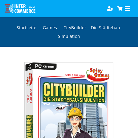
Zum
Togg
Inhalt
Navi
springen
Software
Startseite
-
Games
-
CityBuilder – Die Städtebau-
Simulation
Games
Bücher
Hörbücher