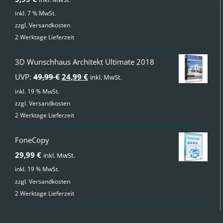
inkl. 7 % MwSt.
zzgl.
Versandkosten
2 Werktage Lieferzeit
3D Wunschhaus Architekt Ultimate 2018
Ursprünglicher
Aktueller
UVP:
49,99
€
24,99
€
inkl. MwSt.
Preis
Preis
inkl. 19 % MwSt.
zzgl.
Versandkosten
war:
ist:
2 Werktage Lieferzeit
49,99 €
24,99 €.
FoneCopy
29,99
€
inkl. MwSt.
inkl. 19 % MwSt.
zzgl.
Versandkosten
2 Werktage Lieferzeit