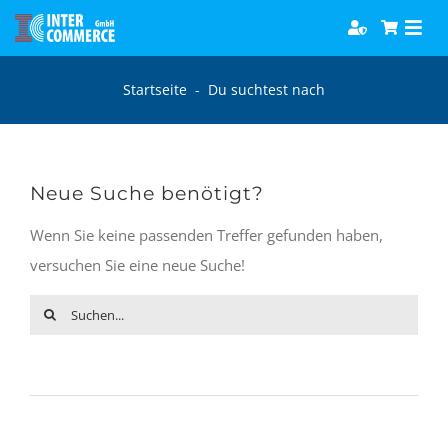
Zum
Togg
Inhalt
Navi
springen
Software
Startseite
-
Du suchtest nach
Games
Neue Suche benötigt?
Bücher
Wenn Sie keine passenden Treffer gefunden haben,
versuchen Sie eine neue Suche!
Hörbücher
Suc
nach