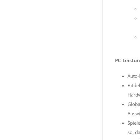
PC-Leistun
Auto-
Bitde
Hardw
Globa
Auswi
Spiel
so, d