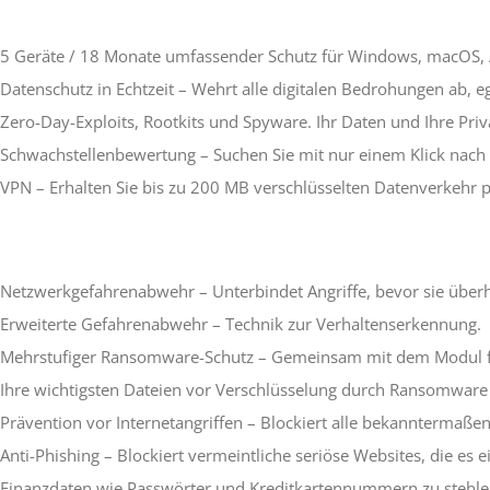
5 Geräte / 18 Monate umfassender Schutz für Windows, macOS,
Datenschutz in Echtzeit – Wehrt alle digitalen Bedrohungen ab, 
Zero-Day-Exploits, Rootkits und Spyware. Ihr Daten und Ihre Pri
Schwachstellenbewertung – Suchen Sie mit nur einem Klick nach 
VPN – Erhalten Sie bis zu 200 MB verschlüsselten Datenverkehr p
Netzwerkgefahrenabwehr – Unterbindet Angriffe, bevor sie über
Erweiterte Gefahrenabwehr – Technik zur Verhaltenserkennung.
Mehrstufiger Ransomware-Schutz – Gemeinsam mit dem Modul f
Ihre wichtigsten Dateien vor Verschlüsselung durch Ransomware 
Prävention vor Internetangriffen – Blockiert alle bekanntermaßen 
Anti-Phishing – Blockiert vermeintliche seriöse Websites, die es 
Finanzdaten wie Passwörter und Kreditkartennummern zu stehle