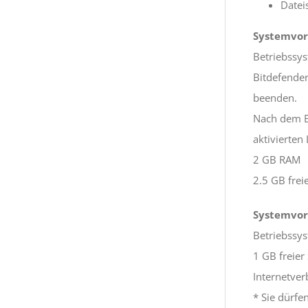
Datei
Systemvor
Betriebssys
Bitdefende
beenden.
Nach dem En
aktivierten
2 GB RAM
2.5 GB frei
Systemvor
Betriebssy
1 GB freier
Internetver
* Sie dürfe