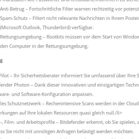
Anti-Betrug – Fortschrittliche Filter warnen rechtzeitig vor poten
Spam-Schutz – Filtert nicht relevante Nachrichten in Ihrem Postein
(Microsoft Outlook, Thunderbird) verfügbar.
Rettungsumgebung – Rootkits müssen vor dem Start von Windows 
den Computer in der Rettungsumgebung.
g
Pilot – Ihr Sicherheitsberater informiert Sie umfassend über Ihre S
fender Photon – Dank dieser innovativen und einzigartigen Techno
are- und Software-Konfiguration anpassen.
les Schutznetzwerk – Rechenintensive Scans werden in der Cloud
rkungen auf Ihre lokalen Ressourcen quasi gleich null./li>
e-, Film- und Arbeitsprofile – Bitdefender erkennt, ob Sie spielen
ass Sie nicht mit unnötigen Anfragen belästigt werden möchten.