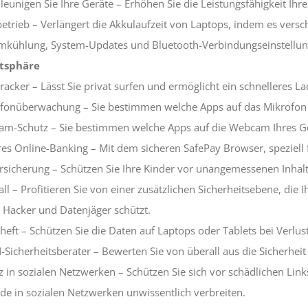
leunigen Sie Ihre Geräte – Erhöhen Sie die Leistungsfähigkeit Ihr
etrieb – Verlängert die Akkulaufzeit von Laptops, indem es vers
mkühlung, System-Updates und Bluetooth-Verbindungseinstellu
atsphäre
Tracker – Lässt Sie privat surfen und ermöglicht ein schnelleres 
fonüberwachung – Sie bestimmen welche Apps auf das Mikrofon I
m-Schutz – Sie bestimmen welche Apps auf die Webcam Ihres Ger
res Online-Banking – Mit dem sicheren SafePay Browser, speziell 
rsicherung – Schützen Sie Ihre Kinder vor unangemessenen Inhalt
all – Profitieren Sie von einer zusätzlichen Sicherheitsebene, die
 Hacker und Datenjäger schützt.
Theft – Schützen Sie die Daten auf Laptops oder Tablets bei Verlus
Sicherheitsberater – Bewerten Sie von überall aus die Sicherhei
z in sozialen Netzwerken – Schützen Sie sich vor schädlichen Li
de in sozialen Netzwerken unwissentlich verbreiten.