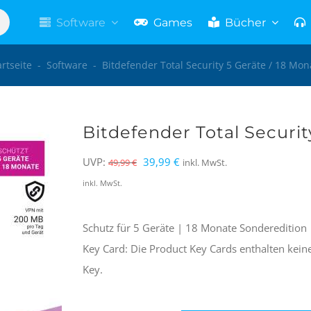
Software
Games
Bücher
artseite
-
Software
-
Bitdefender Total Security 5 Geräte / 18 Mon
Bitdefender Total Securit
Ursprünglicher
Aktueller
UVP:
39,99
€
49,99
€
inkl. MwSt.
Preis
Preis
inkl. MwSt.
war:
ist:
49,99 €
39,99 €.
Schutz für 5 Geräte | 18 Monate Sonderedition
Key Card: Die Product Key Cards enthalten kein
Key.