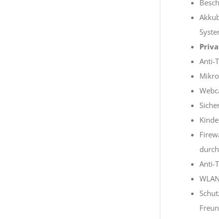
Besch
Akkub
Syste
Priv
Anti-
Mikro
Webca
Siche
Kinde
Firew
durch
Anti-
WLAN-
Schut
Freun