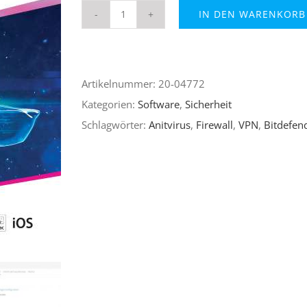
IN DEN WARENKORB
Bitdefender
Total
Security
Artikelnummer:
20-04772
5
Kategorien:
Software
,
Sicherheit
Geräte
Schlagwörter:
Anitvirus
,
Firewall
,
VPN
,
Bitdefen
/
18
Monate
Menge