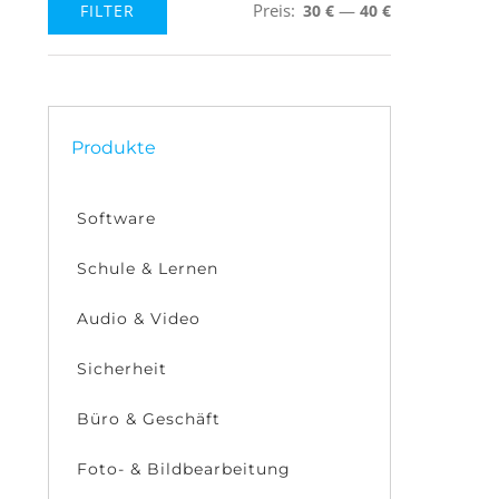
Preis:
—
FILTER
30 €
40 €
Min.
Max.
Preis
Preis
Produkte
Software
Schule & Lernen
Audio & Video
Sicherheit
Büro & Geschäft
Foto- & Bildbearbeitung