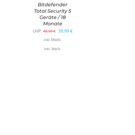
Bitdefender
Total Security 5
Geräte / 18
Monate
Ursprünglicher
Aktueller
UVP:
39,99
€
49,99
€
Preis
Preis
inkl. MwSt.
war:
ist:
inkl. MwSt.
49,99 €
39,99 €.