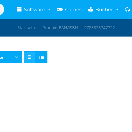
Software
Games
Bücher
Startseite
-
Produkt EAN/ISBN
-
9783828747722
te