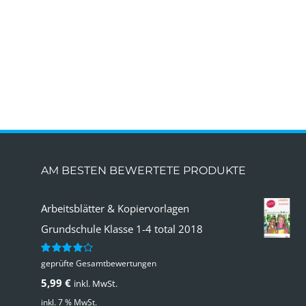
AM BESTEN BEWERTETE PRODUKTE
Arbeitsblätter & Kopiervorlagen
Grundschule Klasse 1-4 total 2018
geprüfte Gesamtbewertungen
Bewertet
mit
4.00
5,99
€
inkl. MwSt.
von 5
inkl. 7 % MwSt.