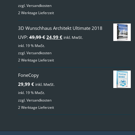
zzgl.
Versandkosten
2 Werktage Lieferzeit
3D Wunschhaus Architekt Ultimate 2018
Ursprünglicher
Aktueller
UVP:
49,99
€
24,99
€
inkl. MwSt.
Preis
Preis
inkl. 19 % MwSt.
zzgl.
Versandkosten
war:
ist:
2 Werktage Lieferzeit
49,99 €
24,99 €.
FoneCopy
29,99
€
inkl. MwSt.
inkl. 19 % MwSt.
zzgl.
Versandkosten
2 Werktage Lieferzeit