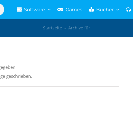
Software
Games
Bücher
Startseite
-
Archive für
gegeben.
äge geschrieben.