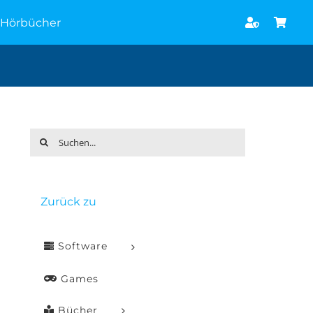
Hörbücher
Suche
nach:
Zurück zu
Software
Games
Bücher