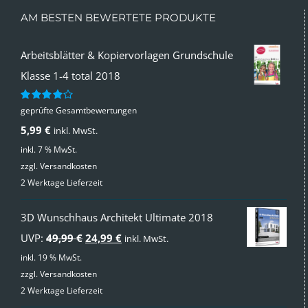
AM BESTEN BEWERTETE PRODUKTE
Arbeitsblätter & Kopiervorlagen Grundschule
Klasse 1-4 total 2018
geprüfte Gesamtbewertungen
Bewertet
mit
4.00
5,99
€
inkl. MwSt.
von 5
inkl. 7 % MwSt.
zzgl.
Versandkosten
2 Werktage Lieferzeit
3D Wunschhaus Architekt Ultimate 2018
Ursprünglicher
Aktueller
UVP:
49,99
€
24,99
€
inkl. MwSt.
Preis
Preis
inkl. 19 % MwSt.
zzgl.
Versandkosten
war:
ist:
2 Werktage Lieferzeit
49,99 €
24,99 €.