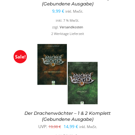
(Gebundene Ausgabe)
9,99
€
inkl. MwSt.
inkl. 7 % MwSt.
zzgl.
Versandkosten
2 Werktage Lieferzeit
Sale!
Der Drachenwächter – 1 & 2 Komplett
(Gebundene Ausgabe)
Ursprünglicher
Aktueller
UVP:
14,99
€
19,98
€
inkl. MwSt.
Preis
Preis