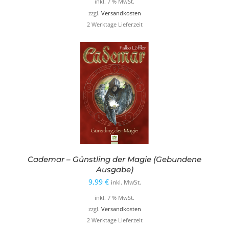
inkl. 7 % MwSt.
war:
ist:
zzgl.
Versandkosten
2 Werktage Lieferzeit
19,98 €
14,99 €.
Cademar – Günstling der Magie (Gebundene
Ausgabe)
9,99
€
inkl. MwSt.
inkl. 7 % MwSt.
zzgl.
Versandkosten
2 Werktage Lieferzeit