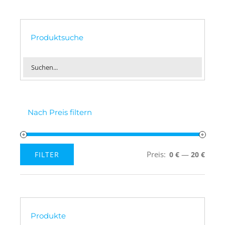
Produktsuche
Nach Preis filtern
Preis:
—
FILTER
0 €
20 €
Min.
Max.
Preis
Preis
Produkte