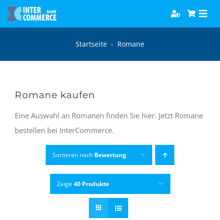
Zum
Togg
Inhalt
Navi
springen
Software
Startseite
-
Romane
Games
Romane kaufen
Bücher
Eine Auswahl an Romanen finden Sie hier. Jetzt Romane
bestellen bei InterCommerce.
Hörbücher
Sortieren nach
Bewertung
Zeige
40 Produkte