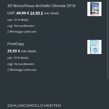
3D Wunschhaus Architekt Ultimate 2018
Ursprünglicher
Aktueller
UVP:
49,99
€
24,99
€
inkl. MwSt.
Preis
Preis
inkl. 19 % MwSt.
zzgl.
Versandkosten
war:
ist:
2 Werktage Lieferzeit
49,99 €
24,99 €.
FoneCopy
29,99
€
inkl. MwSt.
inkl. 19 % MwSt.
zzgl.
Versandkosten
2 Werktage Lieferzeit
ZAHLUNGSMÖGLICHKEITEN