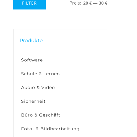
Preis:
—
FILTER
20 €
30 €
Min.
Max.
Preis
Preis
Produkte
Software
Schule & Lernen
Audio & Video
Sicherheit
Büro & Geschäft
Foto- & Bildbearbeitung