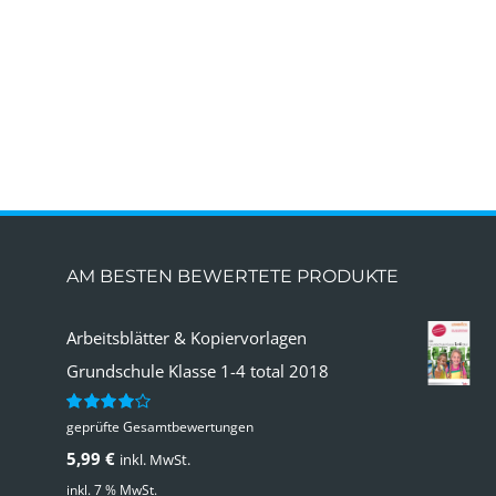
AM BESTEN BEWERTETE PRODUKTE
Arbeitsblätter & Kopiervorlagen
Grundschule Klasse 1-4 total 2018
geprüfte Gesamtbewertungen
Bewertet
mit
4.00
5,99
€
inkl. MwSt.
von 5
inkl. 7 % MwSt.