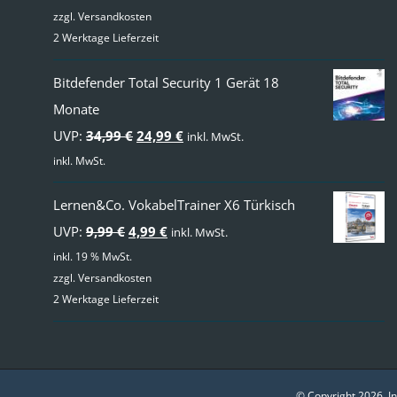
zzgl.
Versandkosten
2 Werktage Lieferzeit
Bitdefender Total Security 1 Gerät 18
Monate
Ursprünglicher
Aktueller
UVP:
34,99
€
24,99
€
inkl. MwSt.
Preis
Preis
inkl. MwSt.
war:
ist:
Lernen&Co. VokabelTrainer X6 Türkisch
34,99 €
24,99 €.
Ursprünglicher
Aktueller
UVP:
9,99
€
4,99
€
inkl. MwSt.
Preis
Preis
inkl. 19 % MwSt.
zzgl.
Versandkosten
war:
ist:
2 Werktage Lieferzeit
9,99 €
4,99 €.
© Copyright
2026 I