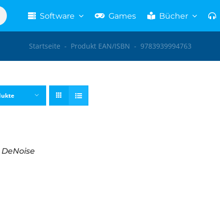
Software
Games
Bücher
Startseite
-
Produkt EAN/ISBN
-
9783939994763
dukte
i DeNoise