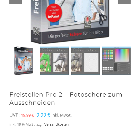
Freistellen Pro 2 – Fotoschere zum
Ausschneiden
Ursprünglicher
Aktueller
UVP:
9,99
€
19,99
€
inkl. MwSt.
Preis
Preis
inkl. 19 % MwSt.
zzgl.
Versandkosten
war:
ist: