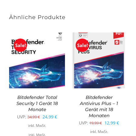
Ähnliche Produkte
Sale!
Sale!
Bitdefender Total
Bitdefender
Security 1 Gerät 18
Antivirus Plus – 1
Monate
Gerät mit 18
Monaten
Ursprünglicher
Aktueller
UVP:
24,99
€
34,99
€
Ursprünglicher
Aktuelle
UVP:
12,99
€
19,99
€
Preis
Preis
inkl. MwSt.
Preis
Preis
inkl. MwSt.
war:
ist:
inkl. MwSt.