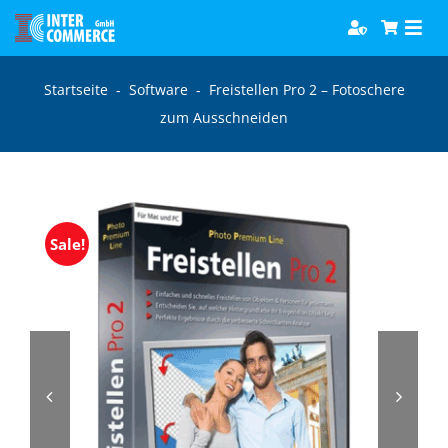
Zum
Togg
Inhalt
Navi
springen
Software
Startseite
-
Software
-
Freistellen Pro 2 – Fotoschere
zum Ausschneiden
Games
Bücher
Sale!
Hörbücher