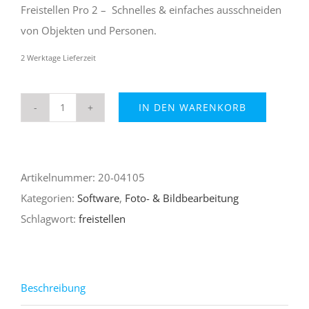
19,99 €
9,99 €.
Freistellen Pro 2 – Schnelles & einfaches ausschneiden
von Objekten und Personen.
2 Werktage Lieferzeit
IN DEN WARENKORB
Freistellen
Pro
2
Artikelnummer:
20-04105
–
Kategorien:
Software
,
Foto- & Bildbearbeitung
Fotoschere
Schlagwort:
freistellen
zum
Ausschneiden
Menge
Beschreibung