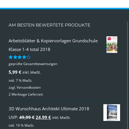
AM BESTEN BEWERTETE PRODUKTE
Arbeitsblätter & Kopiervorlagen Grundschule
Klasse 1-4 total 2018
geprüfte Gesamtbewertungen
Bewertet
mit
4.00
5,99
€
inkl. MwSt.
von 5
inkl. 7 % MwSt.
zzgl.
Versandkosten
2 Werktage Lieferzeit
3D Wunschhaus Architekt Ultimate 2018
Ursprünglicher
Aktueller
UVP:
49,99
€
24,99
€
inkl. MwSt.
Preis
Preis
inkl. 19 % MwSt.