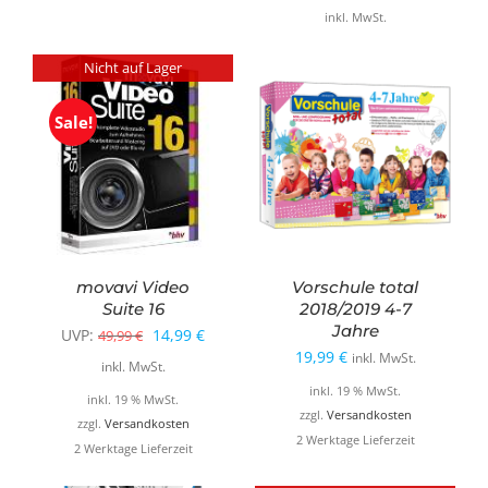
war:
ist:
inkl. MwSt.
34,99 €
24,99 €.
19,99 €
12,99 €.
Nicht auf Lager
Sale!
movavi Video
Vorschule total
Suite 16
2018/2019 4-7
Jahre
Ursprünglicher
Aktueller
UVP:
14,99
€
49,99
€
19,99
€
inkl. MwSt.
Preis
Preis
inkl. MwSt.
inkl. 19 % MwSt.
war:
ist:
inkl. 19 % MwSt.
zzgl.
Versandkosten
49,99 €
14,99 €.
zzgl.
Versandkosten
2 Werktage Lieferzeit
2 Werktage Lieferzeit