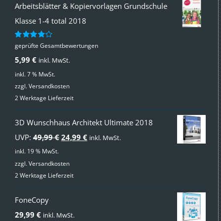
Arbeitsblätter & Kopiervorlagen Grundschule
Klasse 1-4 total 2018
geprüfte Gesamtbewertungen
Bewertet
mit
4.00
5,99
€
inkl. MwSt.
von 5
inkl. 7 % MwSt.
zzgl.
Versandkosten
2 Werktage Lieferzeit
3D Wunschhaus Architekt Ultimate 2018
Ursprünglicher
Aktueller
UVP:
49,99
€
24,99
€
inkl. MwSt.
Preis
Preis
inkl. 19 % MwSt.
zzgl.
Versandkosten
war:
ist:
2 Werktage Lieferzeit
49,99 €
24,99 €.
FoneCopy
29,99
€
inkl. MwSt.