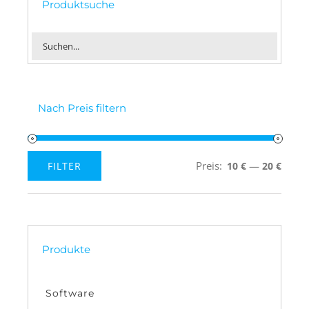
Produktsuche
Nach Preis filtern
Preis:
—
FILTER
10 €
20 €
Min.
Max.
Preis
Preis
Produkte
Software