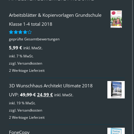
Arbeitsblätter & Kopiervorlagen Grundschule
Klasse 1-4 total 2018
geprüfte Gesamtbewertungen
Bewertet
mit
4.00
5,99
€
inkl. MwSt.
von 5
inkl. 7 % MwSt.
zzgl.
Versandkosten
2 Werktage Lieferzeit
3D Wunschhaus Architekt Ultimate 2018
Ursprünglicher
Aktueller
UVP:
49,99
€
24,99
€
inkl. MwSt.
Preis
Preis
inkl. 19 % MwSt.
zzgl.
Versandkosten
war:
ist:
2 Werktage Lieferzeit
49,99 €
24,99 €.
FoneCopy