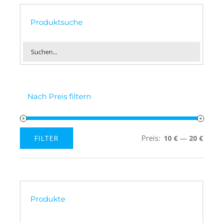
Produktsuche
Nach Preis filtern
Preis:
—
FILTER
10 €
20 €
Min.
Max.
Preis
Preis
Produkte