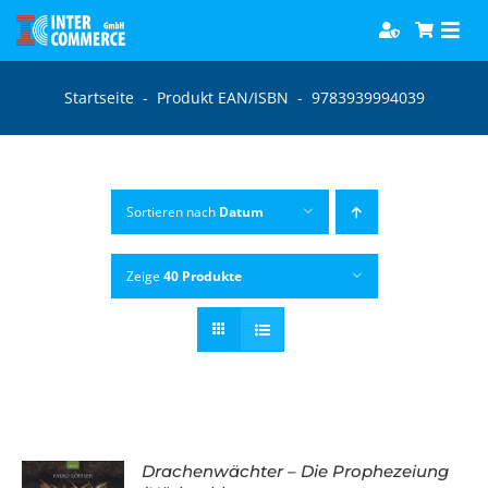
Zum
Togg
Inhalt
Navi
springen
Software
Startseite
-
Produkt EAN/ISBN
-
9783939994039
Games
Sortieren nach
Datum
Bücher
Zeige
40 Produkte
Hörbücher
Drachenwächter – Die Prophezeiung