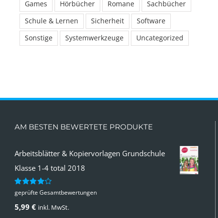
Games
Hörbücher
Romane
Sachbücher
Schule & Lernen
Sicherheit
Software
Sonstige
Systemwerkzeuge
Uncategorized
AM BESTEN BEWERTETE PRODUKTE
Arbeitsblätter & Kopiervorlagen Grundschule
Klasse 1-4 total 2018
geprüfte Gesamtbewertungen
Bewertet
mit
4.00
5,99
€
inkl. MwSt.
von 5