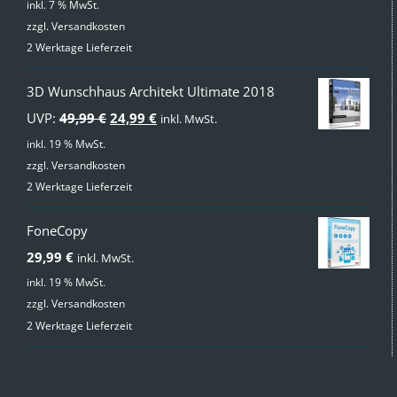
inkl. 7 % MwSt.
zzgl.
Versandkosten
2 Werktage Lieferzeit
3D Wunschhaus Architekt Ultimate 2018
Ursprünglicher
Aktueller
UVP:
49,99
€
24,99
€
inkl. MwSt.
Preis
Preis
inkl. 19 % MwSt.
zzgl.
Versandkosten
war:
ist:
2 Werktage Lieferzeit
49,99 €
24,99 €.
FoneCopy
29,99
€
inkl. MwSt.
inkl. 19 % MwSt.
zzgl.
Versandkosten
2 Werktage Lieferzeit