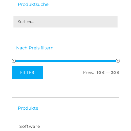
Produktsuche
Nach Preis filtern
Preis:
—
FILTER
10 €
20 €
Min.
Max.
Preis
Preis
Produkte
Software