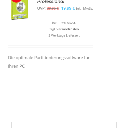
Professional
Ursprünglicher
Aktueller
UVP:
19,99
€
39,95
€
inkl. MwSt.
Preis
Preis
inkl. 19 % MwSt.
war:
ist:
zzgl.
Versandkosten
39,95 €
19,99 €.
2 Werktage Lieferzeit
Die optimale Partitionierungssoftware für
Ihren PC