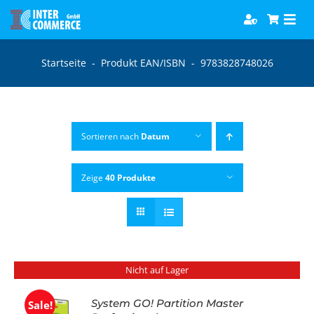
Zum
Togg
Inhalt
Navi
springen
Software
Startseite
-
Produkt EAN/ISBN
-
9783828748026
Games
Sortieren nach
Datum
Bücher
Zeige
40 Produkte
Hörbücher
Nicht auf Lager
System GO! Partition Master
Sale!