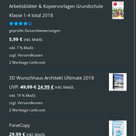
Arbeitsblätter & Kopiervorlagen Grundschule
Klasse 1-4 total 2018
geprüfte Gesamtbewertungen
Bewertet
mit
4.00
5,99
€
inkl. MwSt.
von 5
inkl. 7 % MwSt.
zzgl.
Versandkosten
2 Werktage Lieferzeit
3D Wunschhaus Architekt Ultimate 2018
Ursprünglicher
Aktueller
UVP:
49,99
€
24,99
€
inkl. MwSt.
Preis
Preis
inkl. 19 % MwSt.
zzgl.
Versandkosten
war:
ist:
2 Werktage Lieferzeit
49,99 €
24,99 €.
FoneCopy
29,99
€
inkl. MwSt.