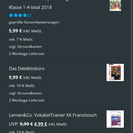
Klasse 1-4 total 2018
geprüfte Gesamtbewertungen
Bewertet
mit
4.00
5,99
€
inkl. MwSt.
von 5
inkl. 7 % MwSt.
zzgl.
Versandkosten
2 Werktage Lieferzeit
Das Detektivbüro
9,99
€
inkl. MwSt.
inkl. 19 % MwSt.
zzgl.
Versandkosten
2 Werktage Lieferzeit
Lernen&Co. VokabelTrainer X6 Französisch
Ursprünglicher
Aktueller
UVP:
9,99
€
4,99
€
inkl. MwSt.
Preis
Preis
inkl. 19 % MwSt.