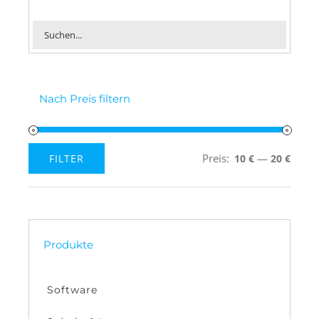
Nach Preis filtern
Preis:
—
FILTER
10 €
20 €
Min.
Max.
Preis
Preis
Produkte
Software