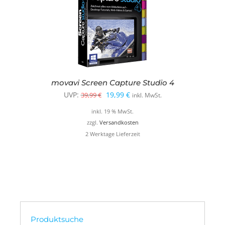
movavi Screen Capture Studio 4
Ursprünglicher
Aktueller
UVP:
19,99
€
39,99
€
inkl. MwSt.
Preis
Preis
inkl. 19 % MwSt.
war:
ist:
zzgl.
Versandkosten
2 Werktage Lieferzeit
39,99 €
19,99 €.
Produktsuche