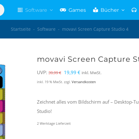
Software
Games
Bücher
Startseite
-
Software
-
movavi Screen Capture Studio 4
movavi Screen Capture S
Ursprünglicher
Aktueller
UVP:
19,99
€
39,99
€
inkl. MwSt.
Preis
Preis
inkl. 19 % MwSt.
zzgl.
Versandkosten
war:
ist:
39,99 €
19,99 €.
Zeichnet alles vom Bildschirm auf – Desktop-T
Studio!
2 Werktage Lieferzeit