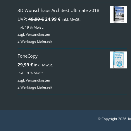
3D Wunschhaus Architekt Ultimate 2018
Ursprünglicher
Aktueller
UVP:
49,99
€
24,99
€
inkl. MwSt.
Preis
Preis
inkl. 19 % MwSt.
zzgl.
Versandkosten
war:
ist:
2 Werktage Lieferzeit
49,99 €
24,99 €.
FoneCopy
29,99
€
inkl. MwSt.
inkl. 19 % MwSt.
zzgl.
Versandkosten
2 Werktage Lieferzeit
© Copyright
2026 I