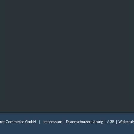
nter Commerce GmbH |
Impressum
|
Datenschutzerklärung
|
AGB
|
Widerruf