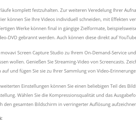
läufe komplett festzuhalten. Zur weiteren Veredelung Ihrer Au
 Hier können Sie Ihre Videos individuell schneiden, mit Effekten ve
fertigen Werke können final in gängige Zielformate, beispielsweis
ideo-DVD gebrannt werden. Auch können diese direkt auf YouTub
movavi Screen Capture Studio zu Ihrem On-Demand-Service und ze
ssen wollen. Genießen Sie Streaming-Video von Screencasts. Zei
 auf und fügen Sie sie zu Ihrer Sammlung von Video-Erinnerunge
weiterten Einstellungen können Sie einen beliebigen Teil des Bild
stellung. Wählen Sie die Kompressionsqualität und das Ausgabefo
 den gesamten Bildschirm in verringerter Auflösung aufzeichnen
: