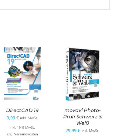
DirectCAD 19
movavi Photo-
Profi Schwarz &
9,99
€
inkl. MwSt.
Weiß
inkl. 19 % MwSt.
29,99
€
inkl. MwSt.
zzgl.
Versandkosten