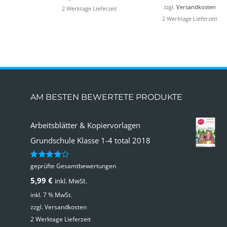
zzgl.
Versandkosten
2 Werktage Lieferzeit
2 Werktage Lieferzeit
AM BESTEN BEWERTETE PRODUKTE
Arbeitsblätter & Kopiervorlagen
Grundschule Klasse 1-4 total 2018
geprüfte Gesamtbewertungen
Bewertet
mit
4.00
5,99
€
inkl. MwSt.
von 5
inkl. 7 % MwSt.
zzgl.
Versandkosten
2 Werktage Lieferzeit