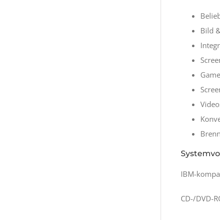
Belie
Bild &
Integ
Scree
Games
Scree
Videos
Konve
Brenn
Systemvo
IBM-kompati
CD-/DVD-RO