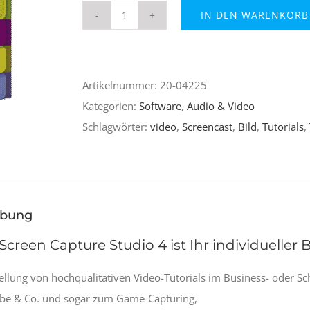
IN DEN WARENKORB
movavi
Screen
Capture
Artikelnummer:
20-04225
Studio
Kategorien:
Software
,
Audio & Video
4
Schlagwörter:
video
,
Screencast
,
Bild
,
Tutorials
,
Menge
ibung
Screen Capture Studio 4 ist Ihr individuelle
tellung von hochqualitativen Video-Tutorials im Business- oder 
be & Co. und sogar zum Game-Capturing,