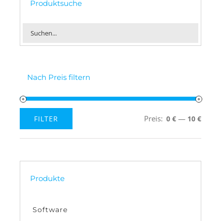
Produktsuche
Nach Preis filtern
Preis:
—
FILTER
0 €
10 €
Min.
Max.
Preis
Preis
Produkte
Software