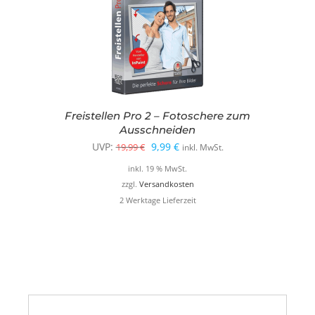
Freistellen Pro 2 – Fotoschere zum
Ausschneiden
Ursprünglicher
Aktueller
UVP:
9,99
€
19,99
€
inkl. MwSt.
Preis
Preis
inkl. 19 % MwSt.
war:
ist:
zzgl.
Versandkosten
2 Werktage Lieferzeit
19,99 €
9,99 €.