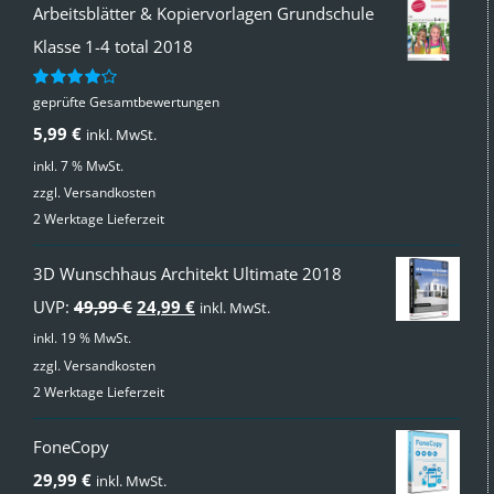
Arbeitsblätter & Kopiervorlagen Grundschule
Klasse 1-4 total 2018
geprüfte Gesamtbewertungen
Bewertet
mit
4.00
5,99
€
inkl. MwSt.
von 5
inkl. 7 % MwSt.
zzgl.
Versandkosten
2 Werktage Lieferzeit
3D Wunschhaus Architekt Ultimate 2018
Ursprünglicher
Aktueller
UVP:
49,99
€
24,99
€
inkl. MwSt.
Preis
Preis
inkl. 19 % MwSt.
zzgl.
Versandkosten
war:
ist:
2 Werktage Lieferzeit
49,99 €
24,99 €.
FoneCopy
29,99
€
inkl. MwSt.