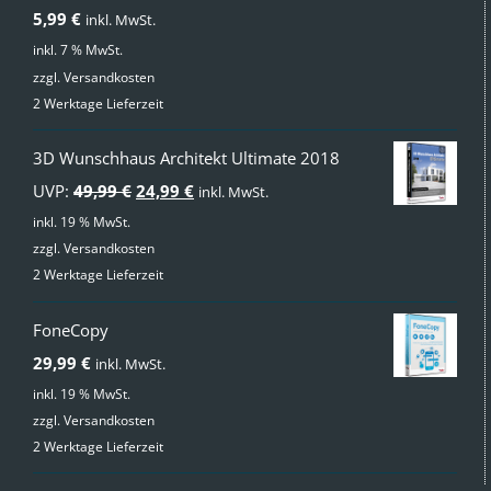
mit
4.00
5,99
€
inkl. MwSt.
von 5
inkl. 7 % MwSt.
zzgl.
Versandkosten
2 Werktage Lieferzeit
3D Wunschhaus Architekt Ultimate 2018
Ursprünglicher
Aktueller
UVP:
49,99
€
24,99
€
inkl. MwSt.
Preis
Preis
inkl. 19 % MwSt.
zzgl.
Versandkosten
war:
ist:
2 Werktage Lieferzeit
49,99 €
24,99 €.
FoneCopy
29,99
€
inkl. MwSt.
inkl. 19 % MwSt.
zzgl.
Versandkosten
2 Werktage Lieferzeit