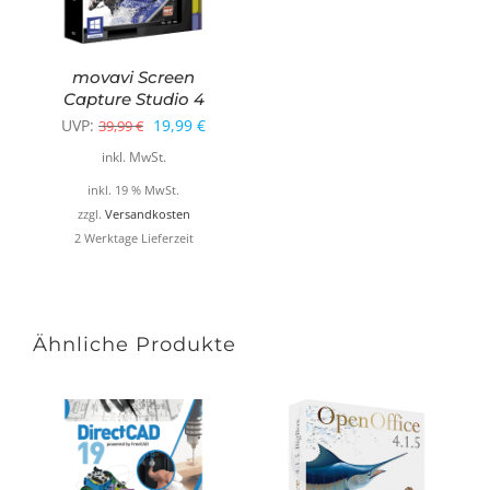
movavi Screen
Capture Studio 4
Ursprünglicher
Aktueller
UVP:
19,99
€
39,99
€
Preis
Preis
inkl. MwSt.
war:
ist:
inkl. 19 % MwSt.
39,99 €
19,99 €.
zzgl.
Versandkosten
2 Werktage Lieferzeit
Ähnliche Produkte