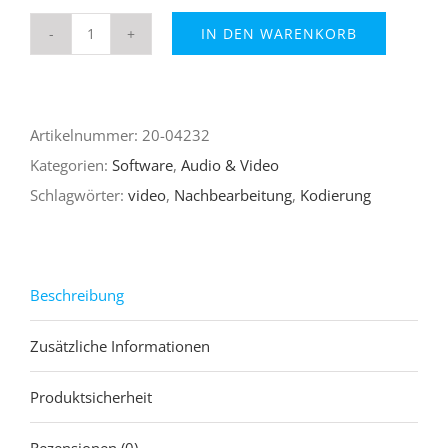
IN DEN WARENKORB
movavi
Screen
Capture
Artikelnummer:
20-04232
Studio
Kategorien:
Software
,
Audio & Video
6
Schlagwörter:
video
,
Nachbearbeitung
,
Kodierung
Menge
Beschreibung
Zusätzliche Informationen
Produktsicherheit
Rezensionen (0)