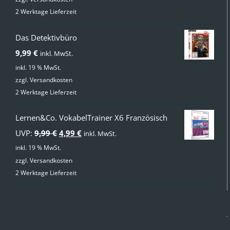
2 Werktage Lieferzeit
Das Detektivbüro
9,99
€
inkl. MwSt.
inkl. 19 % MwSt.
zzgl.
Versandkosten
2 Werktage Lieferzeit
Lernen&Co. VokabelTrainer X6 Französisch
Ursprünglicher
Aktueller
UVP:
9,99
€
4,99
€
inkl. MwSt.
Preis
Preis
inkl. 19 % MwSt.
zzgl.
Versandkosten
war:
ist:
2 Werktage Lieferzeit
9,99 €
4,99 €.