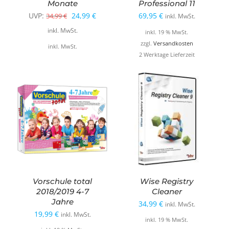
Monate
Professional 11
Ursprünglicher
Aktueller
UVP:
24,99
€
69,95
€
34,99
€
inkl. MwSt.
Preis
Preis
inkl. MwSt.
inkl. 19 % MwSt.
war:
ist:
zzgl.
Versandkosten
inkl. MwSt.
2 Werktage Lieferzeit
34,99 €
24,99 €.
Vorschule total
Wise Registry
2018/2019 4-7
Cleaner
Jahre
34,99
€
inkl. MwSt.
19,99
€
inkl. MwSt.
inkl. 19 % MwSt.