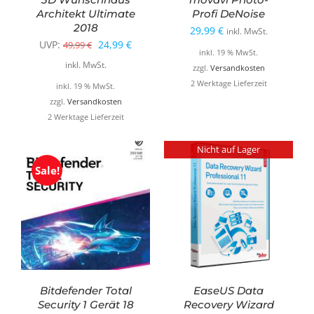
Architekt Ultimate
Profi DeNoise
2018
29,99
€
inkl. MwSt.
Ursprünglicher
Aktueller
UVP:
24,99
€
49,99
€
inkl. 19 % MwSt.
Preis
Preis
inkl. MwSt.
zzgl.
Versandkosten
war:
ist:
2 Werktage Lieferzeit
inkl. 19 % MwSt.
49,99 €
24,99 €.
zzgl.
Versandkosten
2 Werktage Lieferzeit
Nicht auf Lager
Sale!
Bitdefender Total
EaseUS Data
Security 1 Gerät 18
Recovery Wizard