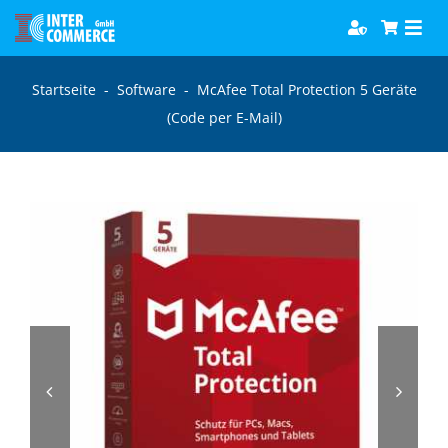
Zum
Togg
Inhalt
Navi
springen
Software
Startseite
-
Software
-
McAfee Total Protection 5 Geräte
(Code per E-Mail)
Games
Bücher
Hörbücher