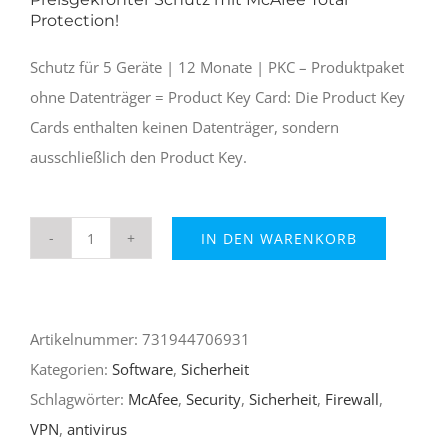
Protection!
Schutz für 5 Geräte | 12 Monate | PKC – Produktpaket
ohne Datenträger = Product Key Card: Die Product Key
Cards enthalten keinen Datenträger, sondern
ausschließlich den Product Key.
IN DEN WARENKORB
McAfee
Total
Protection
Artikelnummer:
731944706931
5
Kategorien:
Software
,
Sicherheit
Geräte
Schlagwörter:
McAfee
,
Security
,
Sicherheit
,
Firewall
,
(Code
VPN
,
antivirus
per