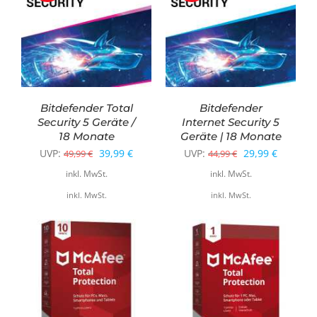
Bitdefender Total
Bitdefender
Security 5 Geräte /
Internet Security 5
18 Monate
Geräte | 18 Monate
Ursprünglicher
Aktueller
Ursprünglicher
Aktuelle
UVP:
39,99
€
UVP:
29,99
€
49,99
€
44,99
€
Preis
Preis
Preis
Preis
inkl. MwSt.
inkl. MwSt.
war:
ist:
war:
ist:
inkl. MwSt.
inkl. MwSt.
49,99 €
39,99 €.
44,99 €
29,99 €.