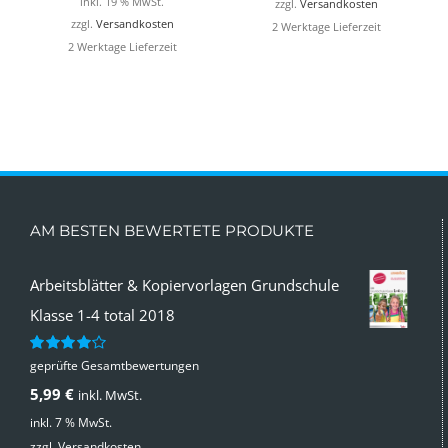
inkl. 19 % MwSt.
zzgl.
Versandkosten
zzgl.
Versandkosten
2 Werktage Lieferzeit
2 Werktage Lieferzeit
AM BESTEN BEWERTETE PRODUKTE
Arbeitsblätter & Kopiervorlagen Grundschule
Klasse 1-4 total 2018
geprüfte Gesamtbewertungen
Bewertet
mit
4.00
5,99
€
inkl. MwSt.
von 5
inkl. 7 % MwSt.
zzgl.
Versandkosten