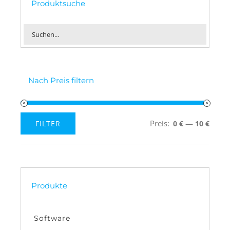
Produktsuche
Nach Preis filtern
Preis:
—
FILTER
0 €
10 €
Min.
Max.
Preis
Preis
Produkte
Software