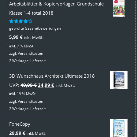
Arbeitsblätter & Kopiervorlagen Grundschule
Klasse 1-4 total 2018
geprüfte Gesamtbewertungen
Bewertet
mit
4.00
5,99
€
inkl. MwSt.
von 5
inkl. 7 % MwSt.
zzgl.
Versandkosten
2 Werktage Lieferzeit
3D Wunschhaus Architekt Ultimate 2018
Ursprünglicher
Aktueller
UVP:
49,99
€
24,99
€
inkl. MwSt.
Preis
Preis
inkl. 19 % MwSt.
zzgl.
Versandkosten
war:
ist:
2 Werktage Lieferzeit
49,99 €
24,99 €.
FoneCopy
29,99
€
inkl. MwSt.