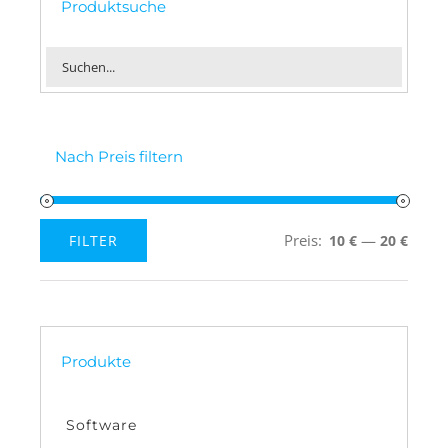
Produktsuche
Nach Preis filtern
Preis:
—
FILTER
10 €
20 €
Min.
Max.
Preis
Preis
Produkte
Software