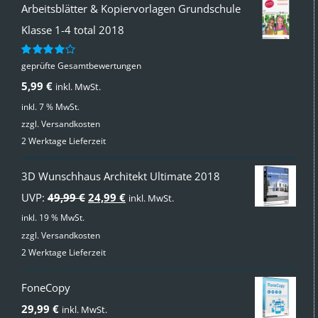
Arbeitsblätter & Kopiervorlagen Grundschule
Klasse 1-4 total 2018
geprüfte Gesamtbewertungen
Bewertet
mit
4.00
5,99
€
inkl. MwSt.
von 5
inkl. 7 % MwSt.
zzgl.
Versandkosten
2 Werktage Lieferzeit
3D Wunschhaus Architekt Ultimate 2018
Ursprünglicher
Aktueller
UVP:
49,99
€
24,99
€
inkl. MwSt.
Preis
Preis
inkl. 19 % MwSt.
zzgl.
Versandkosten
war:
ist:
2 Werktage Lieferzeit
49,99 €
24,99 €.
FoneCopy
29,99
€
inkl. MwSt.