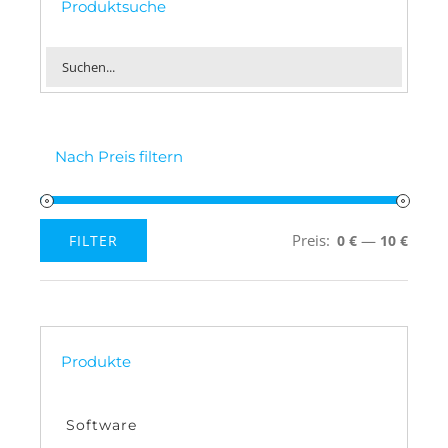
Produktsuche
Nach Preis filtern
Preis:
—
FILTER
0 €
10 €
Min.
Max.
Preis
Preis
Produkte
Software