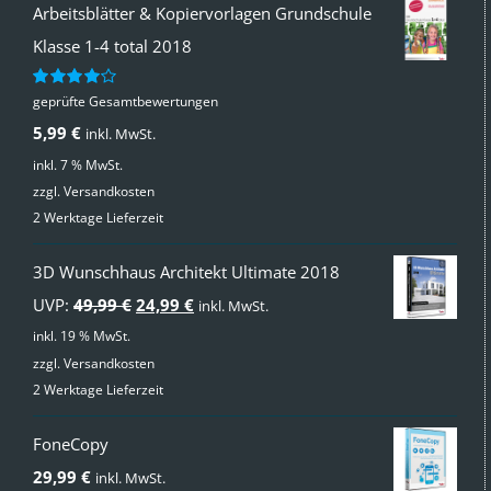
Arbeitsblätter & Kopiervorlagen Grundschule
Klasse 1-4 total 2018
geprüfte Gesamtbewertungen
Bewertet
mit
4.00
5,99
€
inkl. MwSt.
von 5
inkl. 7 % MwSt.
zzgl.
Versandkosten
2 Werktage Lieferzeit
3D Wunschhaus Architekt Ultimate 2018
Ursprünglicher
Aktueller
UVP:
49,99
€
24,99
€
inkl. MwSt.
Preis
Preis
inkl. 19 % MwSt.
zzgl.
Versandkosten
war:
ist:
2 Werktage Lieferzeit
49,99 €
24,99 €.
FoneCopy
29,99
€
inkl. MwSt.