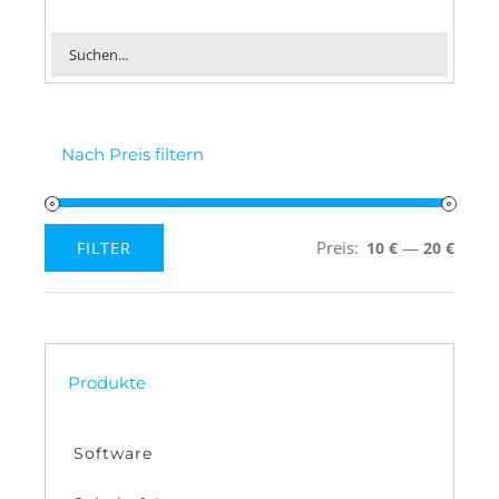
Nach Preis filtern
Preis:
—
FILTER
10 €
20 €
Min.
Max.
Preis
Preis
Produkte
Software