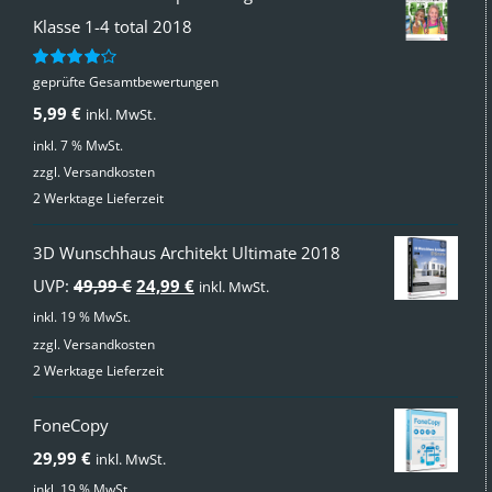
Klasse 1-4 total 2018
geprüfte Gesamtbewertungen
Bewertet
mit
4.00
5,99
€
inkl. MwSt.
von 5
inkl. 7 % MwSt.
zzgl.
Versandkosten
2 Werktage Lieferzeit
3D Wunschhaus Architekt Ultimate 2018
Ursprünglicher
Aktueller
UVP:
49,99
€
24,99
€
inkl. MwSt.
Preis
Preis
inkl. 19 % MwSt.
zzgl.
Versandkosten
war:
ist:
2 Werktage Lieferzeit
49,99 €
24,99 €.
FoneCopy
29,99
€
inkl. MwSt.
inkl. 19 % MwSt.