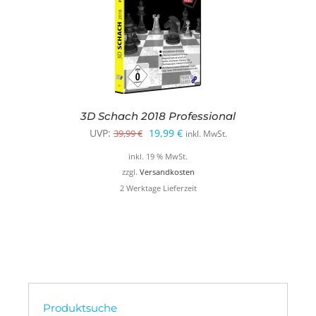
3D Schach 2018 Professional
Ursprünglicher
Aktueller
UVP:
19,99
€
39,99
€
inkl. MwSt.
Preis
Preis
inkl. 19 % MwSt.
war:
ist:
zzgl.
Versandkosten
2 Werktage Lieferzeit
39,99 €
19,99 €.
Produktsuche