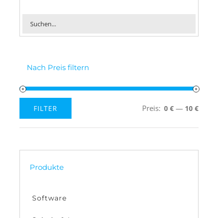
Nach Preis filtern
Preis:
—
FILTER
0 €
10 €
Min.
Max.
Preis
Preis
Produkte
Software