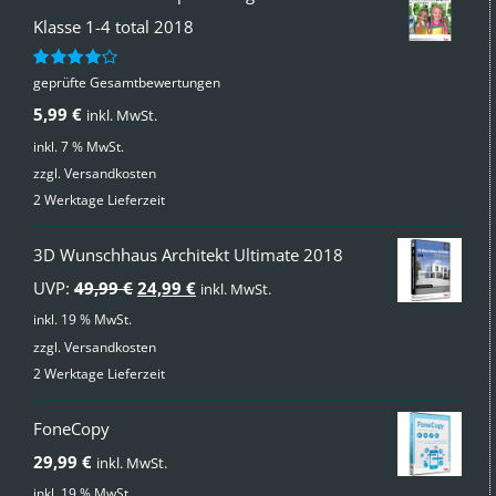
Klasse 1-4 total 2018
geprüfte Gesamtbewertungen
Bewertet
mit
4.00
5,99
€
inkl. MwSt.
von 5
inkl. 7 % MwSt.
zzgl.
Versandkosten
2 Werktage Lieferzeit
3D Wunschhaus Architekt Ultimate 2018
Ursprünglicher
Aktueller
UVP:
49,99
€
24,99
€
inkl. MwSt.
Preis
Preis
inkl. 19 % MwSt.
zzgl.
Versandkosten
war:
ist:
2 Werktage Lieferzeit
49,99 €
24,99 €.
FoneCopy
29,99
€
inkl. MwSt.
inkl. 19 % MwSt.