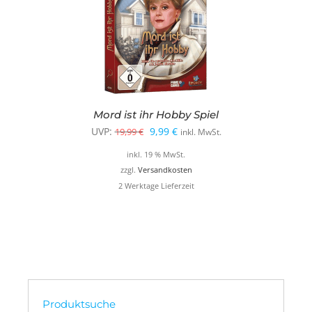
Mord ist ihr Hobby Spiel
Ursprünglicher
Aktueller
UVP:
9,99
€
19,99
€
inkl. MwSt.
Preis
Preis
inkl. 19 % MwSt.
war:
ist:
zzgl.
Versandkosten
2 Werktage Lieferzeit
19,99 €
9,99 €.
Produktsuche