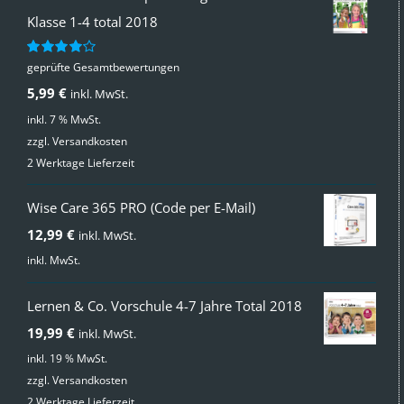
Klasse 1-4 total 2018
geprüfte Gesamtbewertungen
Bewertet
mit
4.00
5,99
€
inkl. MwSt.
von 5
inkl. 7 % MwSt.
zzgl.
Versandkosten
2 Werktage Lieferzeit
Wise Care 365 PRO (Code per E-Mail)
12,99
€
inkl. MwSt.
inkl. MwSt.
Lernen & Co. Vorschule 4-7 Jahre Total 2018
19,99
€
inkl. MwSt.
inkl. 19 % MwSt.
zzgl.
Versandkosten
2 Werktage Lieferzeit