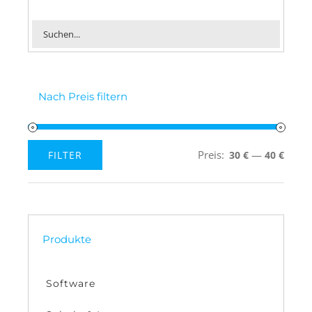
Nach Preis filtern
Preis:
—
FILTER
30 €
40 €
Min.
Max.
Preis
Preis
Produkte
Software