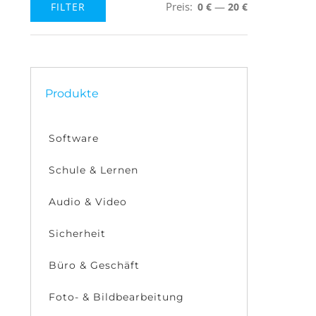
Preis:
—
FILTER
0 €
20 €
Min.
Max.
Preis
Preis
Produkte
Software
Schule & Lernen
Audio & Video
Sicherheit
Büro & Geschäft
Foto- & Bildbearbeitung