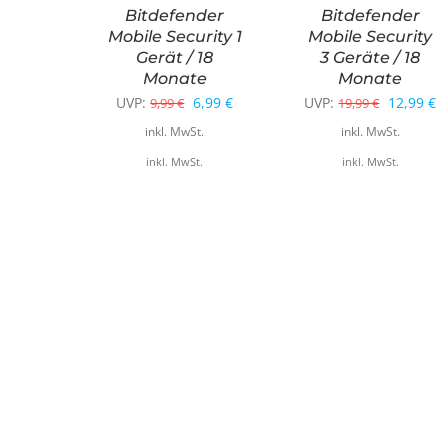
Bitdefender
Bitdefender
Mobile Security 1
Mobile Security
Gerät / 18
3 Geräte / 18
Monate
Monate
Ursprünglicher
Aktueller
Ursprüng
A
UVP:
6,99
€
UVP:
12,99
€
9,99
€
19,99
€
Preis
Preis
Preis
P
inkl. MwSt.
inkl. MwSt.
war:
ist:
war:
is
inkl. MwSt.
inkl. MwSt.
9,99 €
6,99 €.
19,99 €
1