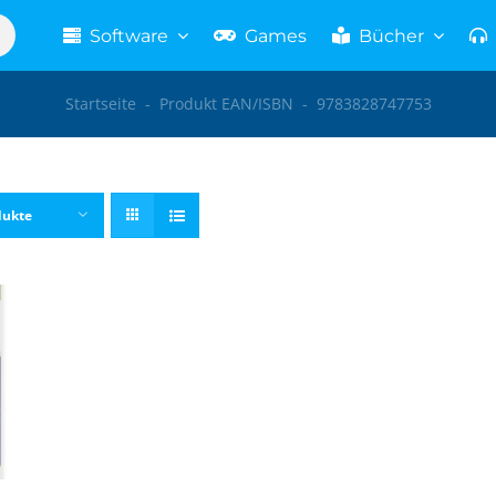
Software
Games
Bücher
Startseite
-
Produkt EAN/ISBN
-
9783828747753
dukte