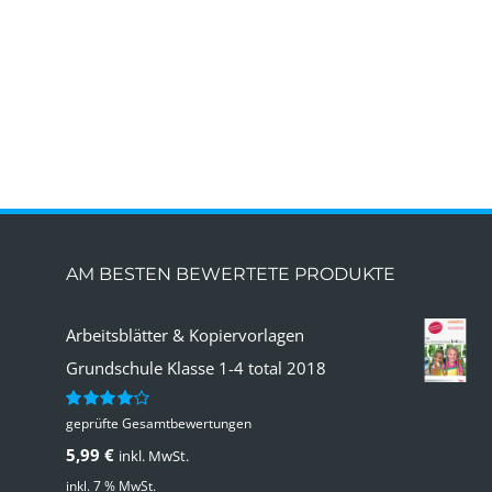
AM BESTEN BEWERTETE PRODUKTE
Arbeitsblätter & Kopiervorlagen
Grundschule Klasse 1-4 total 2018
geprüfte Gesamtbewertungen
Bewertet
mit
4.00
5,99
€
inkl. MwSt.
von 5
inkl. 7 % MwSt.