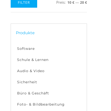
Preis:
—
FILTER
10 €
20 €
Min.
Max.
Preis
Preis
Produkte
Software
Schule & Lernen
Audio & Video
Sicherheit
Büro & Geschäft
Foto- & Bildbearbeitung