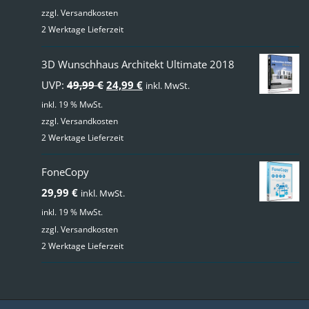
zzgl.
Versandkosten
2 Werktage Lieferzeit
3D Wunschhaus Architekt Ultimate 2018
Ursprünglicher
Aktueller
UVP:
49,99
€
24,99
€
inkl. MwSt.
Preis
Preis
inkl. 19 % MwSt.
zzgl.
Versandkosten
war:
ist:
2 Werktage Lieferzeit
49,99 €
24,99 €.
FoneCopy
29,99
€
inkl. MwSt.
inkl. 19 % MwSt.
zzgl.
Versandkosten
2 Werktage Lieferzeit