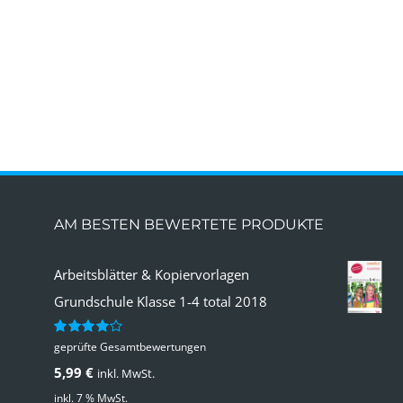
AM BESTEN BEWERTETE PRODUKTE
Arbeitsblätter & Kopiervorlagen
Grundschule Klasse 1-4 total 2018
geprüfte Gesamtbewertungen
Bewertet
mit
4.00
5,99
€
inkl. MwSt.
von 5
inkl. 7 % MwSt.