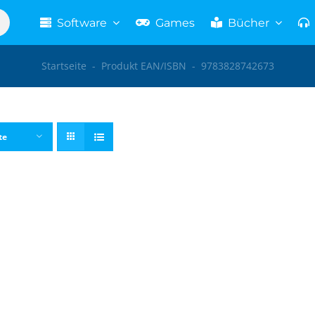
Software
Games
Bücher
Startseite
-
Produkt EAN/ISBN
-
9783828742673
te