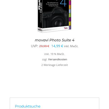
movavi Photo Suite 4
Ursprünglicher
Aktueller
UVP:
14,99
€
29,99
€
inkl. MwSt.
Preis
Preis
inkl. 19 % MwSt.
war:
ist:
zzgl.
Versandkosten
2 Werktage Lieferzeit
29,99 €
14,99 €.
Produktsuche