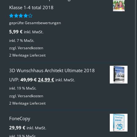
Klasse 1-4 total 2018
geprüfte Gesamtbewertungen
Bewertet
mit
4.00
5,99
€
inkl. MwSt.
von 5
inkl. 7 % MwSt.
zzgl.
Versandkosten
2 Werktage Lieferzeit
3D Wunschhaus Architekt Ultimate 2018
Ursprünglicher
Aktueller
UVP:
49,99
€
24,99
€
inkl. MwSt.
Preis
Preis
inkl. 19 % MwSt.
zzgl.
Versandkosten
war:
ist:
2 Werktage Lieferzeit
49,99 €
24,99 €.
FoneCopy
29,99
€
inkl. MwSt.
inkl. 19 % MwSt.