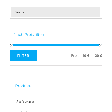
Nach Preis filtern
Preis:
—
FILTER
10 €
20 €
Min.
Max.
Preis
Preis
Produkte
Software