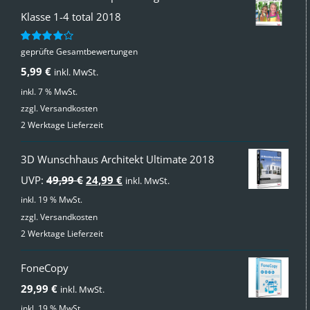
Klasse 1-4 total 2018
geprüfte Gesamtbewertungen
Bewertet
mit
4.00
5,99
€
inkl. MwSt.
von 5
inkl. 7 % MwSt.
zzgl.
Versandkosten
2 Werktage Lieferzeit
3D Wunschhaus Architekt Ultimate 2018
Ursprünglicher
Aktueller
UVP:
49,99
€
24,99
€
inkl. MwSt.
Preis
Preis
inkl. 19 % MwSt.
zzgl.
Versandkosten
war:
ist:
2 Werktage Lieferzeit
49,99 €
24,99 €.
FoneCopy
29,99
€
inkl. MwSt.
inkl. 19 % MwSt.