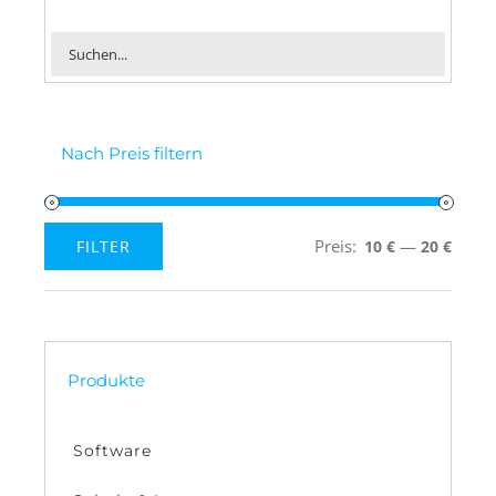
Nach Preis filtern
Preis:
—
FILTER
10 €
20 €
Min.
Max.
Preis
Preis
Produkte
Software