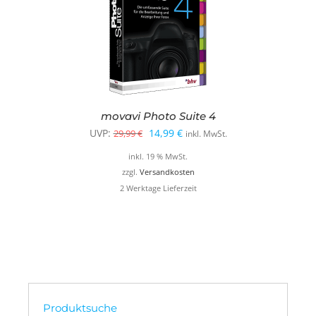
movavi Photo Suite 4
Ursprünglicher
Aktueller
UVP:
14,99
€
29,99
€
inkl. MwSt.
Preis
Preis
inkl. 19 % MwSt.
war:
ist:
zzgl.
Versandkosten
2 Werktage Lieferzeit
29,99 €
14,99 €.
Produktsuche