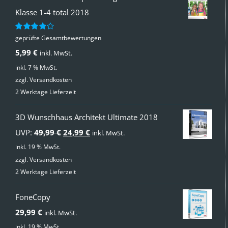
Klasse 1-4 total 2018
geprüfte Gesamtbewertungen
Bewertet
mit
4.00
5,99
€
inkl. MwSt.
von 5
inkl. 7 % MwSt.
zzgl.
Versandkosten
2 Werktage Lieferzeit
3D Wunschhaus Architekt Ultimate 2018
Ursprünglicher
Aktueller
UVP:
49,99
€
24,99
€
inkl. MwSt.
Preis
Preis
inkl. 19 % MwSt.
zzgl.
Versandkosten
war:
ist:
2 Werktage Lieferzeit
49,99 €
24,99 €.
FoneCopy
29,99
€
inkl. MwSt.
inkl. 19 % MwSt.