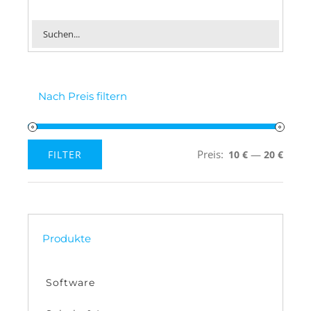
Nach Preis filtern
Preis:
—
FILTER
10 €
20 €
Min.
Max.
Preis
Preis
Produkte
Software