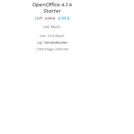
OpenOffice 4.1.4
Starter
Ursprünglicher
Aktueller
UVP:
4,99
€
9,99
€
Preis
Preis
inkl. MwSt.
war:
ist:
inkl. 19 % MwSt.
9,99 €
4,99 €.
zzgl.
Versandkosten
2 Werktage Lieferzeit