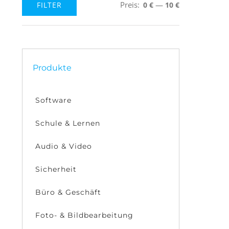
Preis:
—
FILTER
0 €
10 €
Min.
Max.
Preis
Preis
Produkte
Software
Schule & Lernen
Audio & Video
Sicherheit
Büro & Geschäft
Foto- & Bildbearbeitung