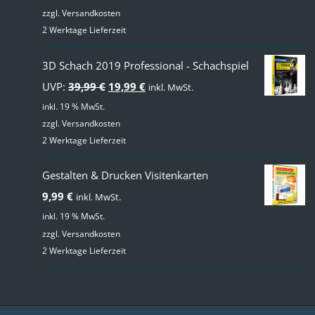
zzgl.
Versandkosten
2 Werktage Lieferzeit
3D Schach 2019 Professional - Schachspiel
Ursprünglicher
Aktueller
UVP:
39,99
€
19,99
€
inkl. MwSt.
Preis
Preis
inkl. 19 % MwSt.
zzgl.
Versandkosten
war:
ist:
2 Werktage Lieferzeit
39,99 €
19,99 €.
Gestalten & Drucken Visitenkarten
9,99
€
inkl. MwSt.
inkl. 19 % MwSt.
zzgl.
Versandkosten
2 Werktage Lieferzeit