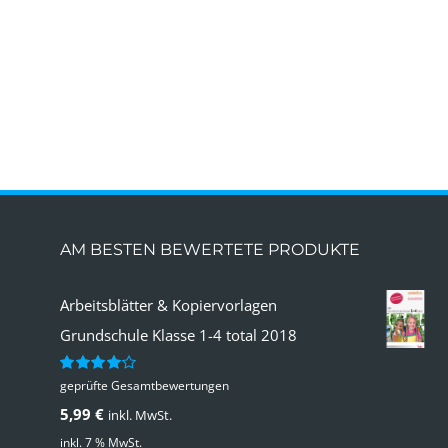
AM BESTEN BEWERTETE PRODUKTE
Arbeitsblätter & Kopiervorlagen
Grundschule Klasse 1-4 total 2018
geprüfte Gesamtbewertungen
Bewertet
mit
4.00
5,99
€
inkl. MwSt.
von 5
inkl. 7 % MwSt.