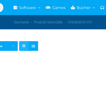
Software
Games
Bücher
Startseite
-
Produkt EAN/ISBN
-
9783828741751
te