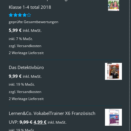
Klasse 1-4 total 2018
geprüfte Gesamtbewertungen
Bewertet
mit
4.00
5,99
€
inkl. MwSt.
von 5
inkl. 7 % MwSt.
zzgl.
Versandkosten
2 Werktage Lieferzeit
Das Detektivbüro
9,99
€
inkl. MwSt.
inkl. 19 % MwSt.
zzgl.
Versandkosten
2 Werktage Lieferzeit
Lernen&Co. VokabelTrainer X6 Französisch
Ursprünglicher
Aktueller
UVP:
9,99
€
4,99
€
inkl. MwSt.
Preis
Preis
inkl. 19 % MwSt.