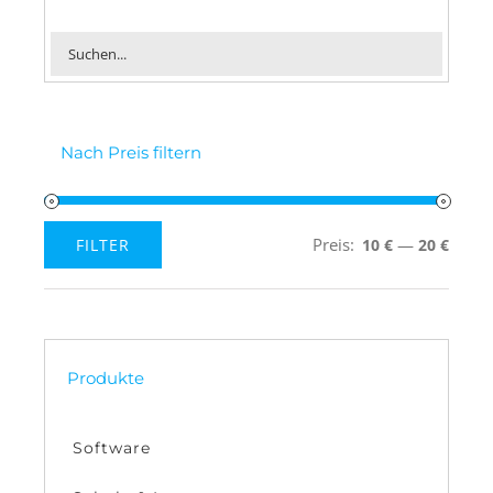
Nach Preis filtern
Preis:
—
FILTER
10 €
20 €
Min.
Max.
Preis
Preis
Produkte
Software