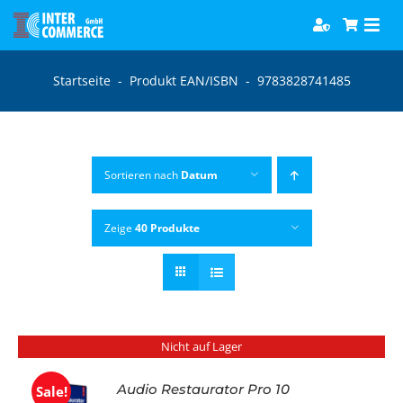
Zum
Togg
Inhalt
Navi
springen
Software
Startseite
-
Produkt EAN/ISBN
-
9783828741485
Games
Sortieren nach
Datum
Bücher
Zeige
40 Produkte
Hörbücher
Nicht auf Lager
Audio Restaurator Pro 10
Sale!