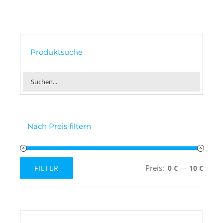
Produktsuche
Nach Preis filtern
Preis:
—
FILTER
0 €
10 €
Min.
Max.
Preis
Preis