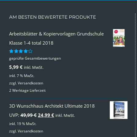
AM BESTEN BEWERTETE PRODUKTE
Arbeitsblätter & Kopiervorlagen Grundschule
Klasse 1-4 total 2018
geprüfte Gesamtbewertungen
Bewertet
mit
4.00
5,99
€
inkl. MwSt.
von 5
inkl. 7 % MwSt.
zzgl.
Versandkosten
2 Werktage Lieferzeit
3D Wunschhaus Architekt Ultimate 2018
Ursprünglicher
Aktueller
UVP:
49,99
€
24,99
€
inkl. MwSt.
Preis
Preis
inkl. 19 % MwSt.
zzgl.
Versandkosten
war:
ist: