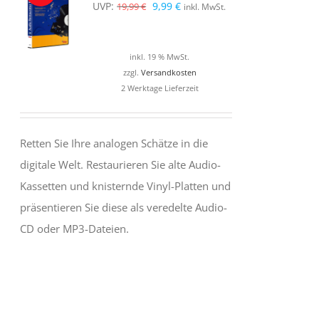
Ursprünglicher
Aktueller
UVP:
9,99
€
19,99
€
inkl. MwSt.
Preis
Preis
war:
ist:
inkl. 19 % MwSt.
19,99 €
9,99 €.
zzgl.
Versandkosten
2 Werktage Lieferzeit
Retten Sie Ihre analogen Schätze in die
digitale Welt. Restaurieren Sie alte Audio-
Kassetten und knisternde Vinyl-Platten und
präsentieren Sie diese als veredelte Audio-
CD oder MP3-Dateien.