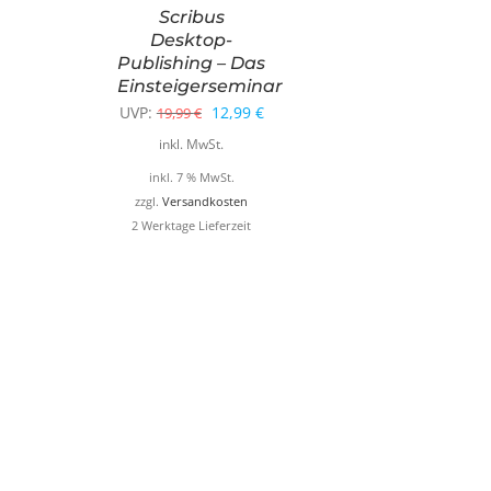
Scribus
Desktop-
Publishing – Das
Einsteigerseminar
Ursprünglicher
Aktueller
UVP:
12,99
€
19,99
€
Preis
Preis
inkl. MwSt.
war:
ist:
inkl. 7 % MwSt.
19,99 €
12,99 €.
zzgl.
Versandkosten
2 Werktage Lieferzeit