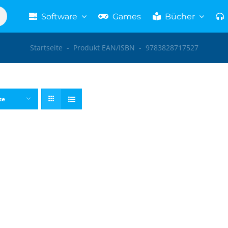
Software
Games
Bücher
Startseite
-
Produkt EAN/ISBN
-
9783828717527
te