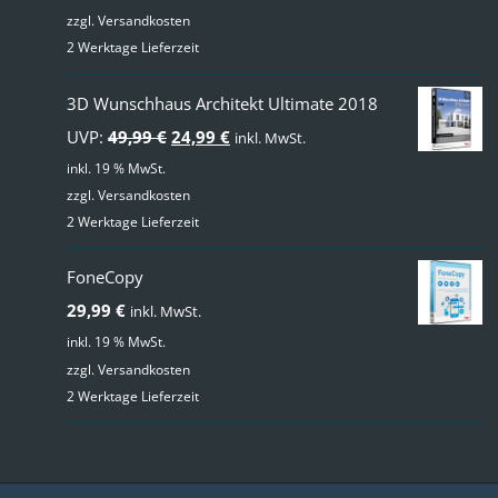
zzgl.
Versandkosten
2 Werktage Lieferzeit
3D Wunschhaus Architekt Ultimate 2018
Ursprünglicher
Aktueller
UVP:
49,99
€
24,99
€
inkl. MwSt.
Preis
Preis
inkl. 19 % MwSt.
zzgl.
Versandkosten
war:
ist:
2 Werktage Lieferzeit
49,99 €
24,99 €.
FoneCopy
29,99
€
inkl. MwSt.
inkl. 19 % MwSt.
zzgl.
Versandkosten
2 Werktage Lieferzeit