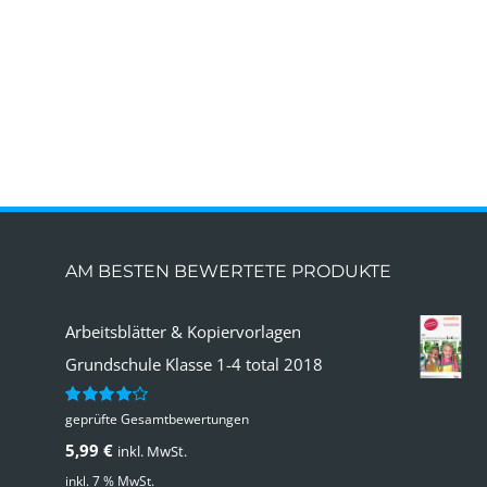
AM BESTEN BEWERTETE PRODUKTE
Arbeitsblätter & Kopiervorlagen
Grundschule Klasse 1-4 total 2018
geprüfte Gesamtbewertungen
Bewertet
mit
4.00
5,99
€
inkl. MwSt.
von 5
inkl. 7 % MwSt.