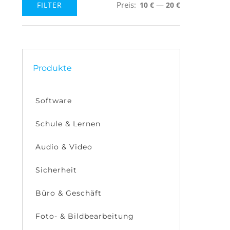
Preis:
—
FILTER
10 €
20 €
Min.
Max.
Preis
Preis
Produkte
Software
Schule & Lernen
Audio & Video
Sicherheit
Büro & Geschäft
Foto- & Bildbearbeitung