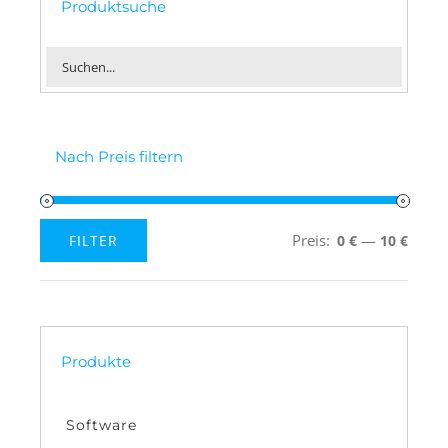
Produktsuche
Nach Preis filtern
Preis:
—
FILTER
0 €
10 €
Min.
Max.
Preis
Preis
Produkte
Software