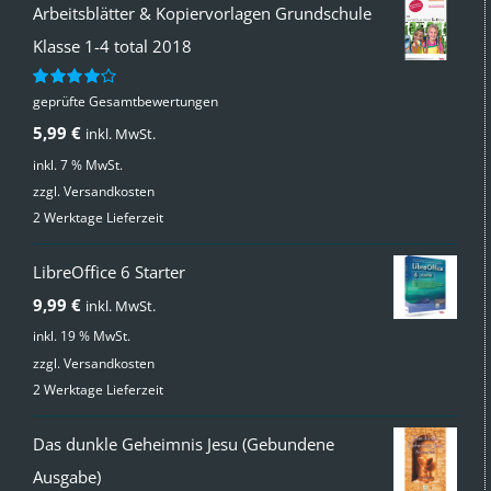
Arbeitsblätter & Kopiervorlagen Grundschule
Klasse 1-4 total 2018
geprüfte Gesamtbewertungen
Bewertet
mit
4.00
5,99
€
inkl. MwSt.
von 5
inkl. 7 % MwSt.
zzgl.
Versandkosten
2 Werktage Lieferzeit
LibreOffice 6 Starter
9,99
€
inkl. MwSt.
inkl. 19 % MwSt.
zzgl.
Versandkosten
2 Werktage Lieferzeit
Das dunkle Geheimnis Jesu (Gebundene
Ausgabe)