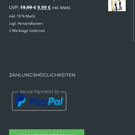
Ursprünglicher
Aktueller
UVP:
19,99
€
9,99
€
inkl. MwSt.
Preis
Preis
inkl. 19 % MwSt.
zzgl.
Versandkosten
war:
ist:
2 Werktage Lieferzeit
19,99 €
9,99 €.
ZAHLUNGSMÖGLICHKEITEN