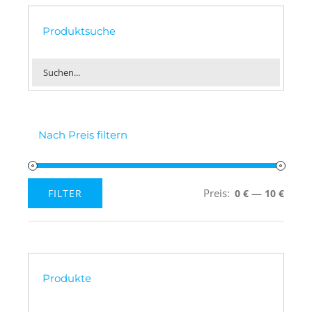
Produktsuche
Nach Preis filtern
Preis:
—
FILTER
0 €
10 €
Min.
Max.
Preis
Preis
Produkte