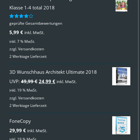
Klasse 1-4 total 2018
geprüfte Gesamtbewertungen
Bewertet
mit
4.00
5,99
€
inkl. MwSt.
von 5
inkl. 7 % MwSt.
zzgl.
Versandkosten
2 Werktage Lieferzeit
3D Wunschhaus Architekt Ultimate 2018
Ursprünglicher
Aktueller
UVP:
49,99
€
24,99
€
inkl. MwSt.
Preis
Preis
inkl. 19 % MwSt.
zzgl.
Versandkosten
war:
ist:
2 Werktage Lieferzeit
49,99 €
24,99 €.
FoneCopy
29,99
€
inkl. MwSt.
inkl. 19 % MwSt.