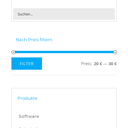
Nach Preis filtern
Preis:
—
FILTER
20 €
30 €
Min.
Max.
Preis
Preis
Produkte
Software