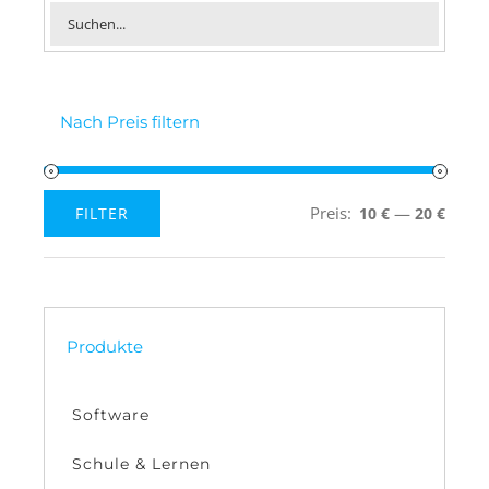
Nach Preis filtern
Preis:
—
FILTER
10 €
20 €
Min.
Max.
Preis
Preis
Produkte
Software
Schule & Lernen