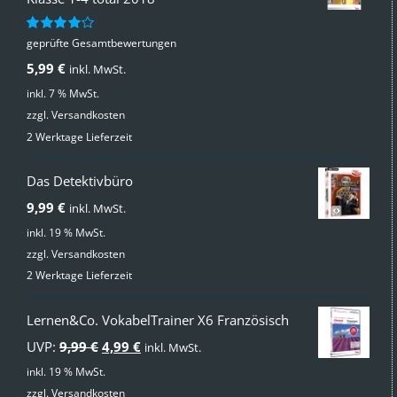
geprüfte Gesamtbewertungen
Bewertet
mit
4.00
5,99
€
inkl. MwSt.
von 5
inkl. 7 % MwSt.
zzgl.
Versandkosten
2 Werktage Lieferzeit
Das Detektivbüro
9,99
€
inkl. MwSt.
inkl. 19 % MwSt.
zzgl.
Versandkosten
2 Werktage Lieferzeit
Lernen&Co. VokabelTrainer X6 Französisch
Ursprünglicher
Aktueller
UVP:
9,99
€
4,99
€
inkl. MwSt.
Preis
Preis
inkl. 19 % MwSt.
zzgl.
Versandkosten