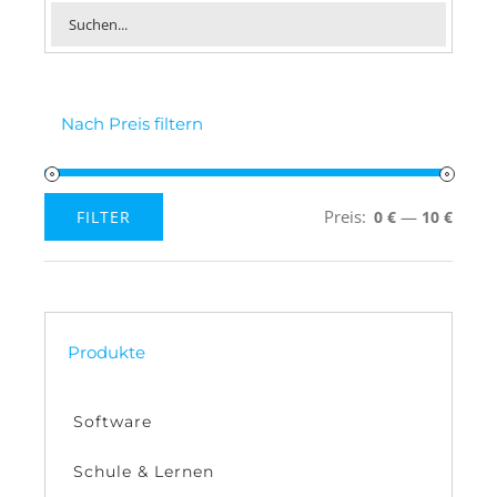
Nach Preis filtern
Preis:
—
FILTER
0 €
10 €
Min.
Max.
Preis
Preis
Produkte
Software
Schule & Lernen