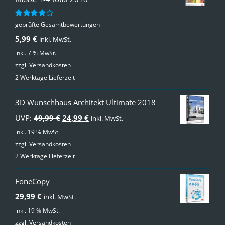
geprüfte Gesamtbewertungen
Bewertet
mit
4.00
5,99
€
inkl. MwSt.
von 5
inkl. 7 % MwSt.
zzgl.
Versandkosten
2 Werktage Lieferzeit
3D Wunschhaus Architekt Ultimate 2018
Ursprünglicher
Aktueller
UVP:
49,99
€
24,99
€
inkl. MwSt.
Preis
Preis
inkl. 19 % MwSt.
zzgl.
Versandkosten
war:
ist:
2 Werktage Lieferzeit
49,99 €
24,99 €.
FoneCopy
29,99
€
inkl. MwSt.
inkl. 19 % MwSt.
zzgl.
Versandkosten