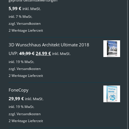
geprüfte Gesamtbewertungen
mit
4.00
5,99
€
inkl. MwSt.
von 5
inkl. 7 % MwSt.
zzgl.
Versandkosten
2 Werktage Lieferzeit
3D Wunschhaus Architekt Ultimate 2018
Ursprünglicher
Aktueller
UVP:
49,99
€
24,99
€
inkl. MwSt.
Preis
Preis
inkl. 19 % MwSt.
zzgl.
Versandkosten
war:
ist:
2 Werktage Lieferzeit
49,99 €
24,99 €.
FoneCopy
29,99
€
inkl. MwSt.
inkl. 19 % MwSt.
zzgl.
Versandkosten
2 Werktage Lieferzeit