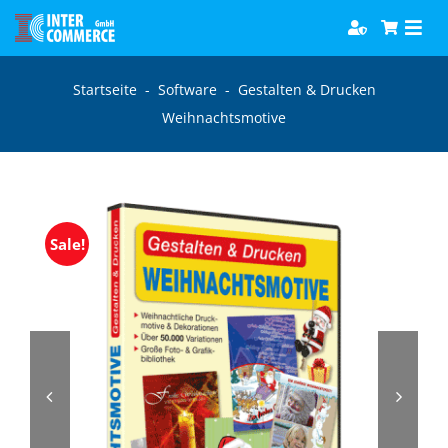
Zum
Togg
Inhalt
Navi
springen
Software
Startseite
-
Software
-
Gestalten & Drucken
Weihnachtsmotive
Games
Bücher
Sale!
Hörbücher