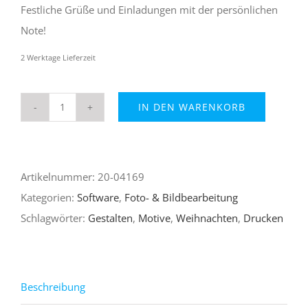
9,99 €
4,99 €.
Festliche Grüße und Einladungen mit der persönlichen
Note!
2 Werktage Lieferzeit
IN DEN WARENKORB
Gestalten
&
Drucken
Artikelnummer:
20-04169
Weihnachtsmotive
Kategorien:
Software
,
Foto- & Bildbearbeitung
Menge
Schlagwörter:
Gestalten
,
Motive
,
Weihnachten
,
Drucken
Beschreibung