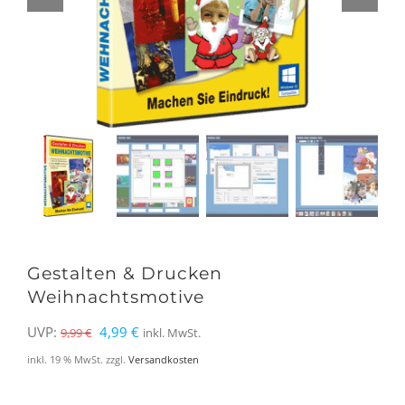
Gestalten & Drucken
Weihnachtsmotive
Ursprünglicher
Aktueller
UVP:
4,99
€
9,99
€
inkl. MwSt.
Preis
Preis
inkl. 19 % MwSt.
zzgl.
Versandkosten
war:
ist: