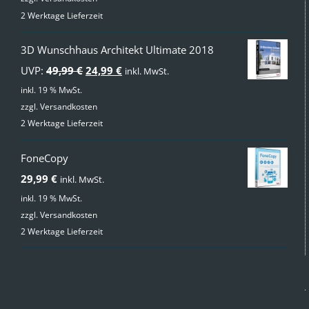
2 Werktage Lieferzeit
3D Wunschhaus Architekt Ultimate 2018
Ursprünglicher
Aktueller
UVP:
49,99
€
24,99
€
inkl. MwSt.
Preis
Preis
inkl. 19 % MwSt.
zzgl.
Versandkosten
war:
ist:
2 Werktage Lieferzeit
49,99 €
24,99 €.
FoneCopy
29,99
€
inkl. MwSt.
inkl. 19 % MwSt.
zzgl.
Versandkosten
2 Werktage Lieferzeit