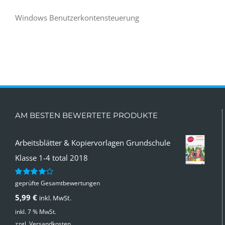
Windows Benutzerkontensteuerung
AM BESTEN BEWERTETE PRODUKTE
Arbeitsblätter & Kopiervorlagen Grundschule
Klasse 1-4 total 2018
geprüfte Gesamtbewertungen
Bewertet
mit
4.00
5,99
€
inkl. MwSt.
von 5
inkl. 7 % MwSt.
zzgl.
Versandkosten