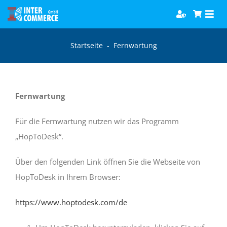
Zum
Togg
Inhalt
Navi
springen
Software
Startseite
-
Fernwartung
Games
Fernwartung
Bücher
Für die Fernwartung nutzen wir das Programm
„HopToDesk“.
Hörbücher
Über den folgenden Link öffnen Sie die Webseite von
HopToDesk in Ihrem Browser:
https://www.hoptodesk.com/de