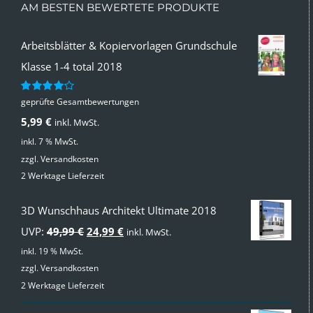
AM BESTEN BEWERTETE PRODUKTE
Arbeitsblätter & Kopiervorlagen Grundschule
Klasse 1-4 total 2018
geprüfte Gesamtbewertungen
Bewertet
mit
4.00
5,99
€
inkl. MwSt.
von 5
inkl. 7 % MwSt.
zzgl.
Versandkosten
2 Werktage Lieferzeit
3D Wunschhaus Architekt Ultimate 2018
Ursprünglicher
Aktueller
UVP:
49,99
€
24,99
€
inkl. MwSt.
Preis
Preis
inkl. 19 % MwSt.
zzgl.
Versandkosten
war:
ist:
2 Werktage Lieferzeit
49,99 €
24,99 €.