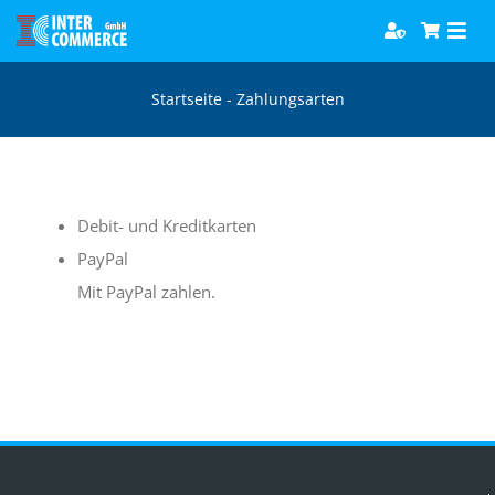
Zum
Togg
Inhalt
Navi
springen
Software
Startseite
-
Zahlungsarten
Games
Debit- und Kreditkarten
Bücher
PayPal
Mit PayPal zahlen.
Hörbücher