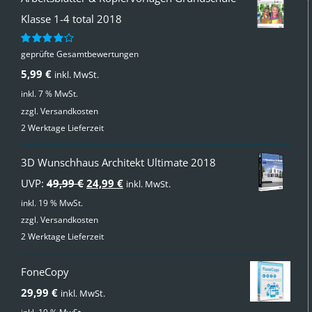
Klasse 1-4 total 2018
geprüfte Gesamtbewertungen
Bewertet
mit
4.00
5,99
€
inkl. MwSt.
von 5
inkl. 7 % MwSt.
zzgl.
Versandkosten
2 Werktage Lieferzeit
3D Wunschhaus Architekt Ultimate 2018
Ursprünglicher
Aktueller
UVP:
49,99
€
24,99
€
inkl. MwSt.
Preis
Preis
inkl. 19 % MwSt.
zzgl.
Versandkosten
war:
ist:
2 Werktage Lieferzeit
49,99 €
24,99 €.
FoneCopy
29,99
€
inkl. MwSt.