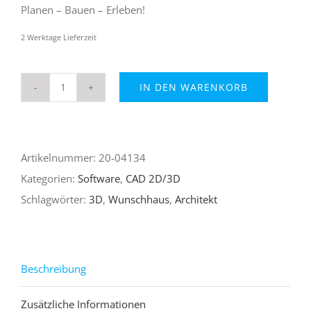
19,99 €
9,99 €.
Planen – Bauen – Erleben!
2 Werktage Lieferzeit
IN DEN WARENKORB
3D
Wunschhaus
Architekt
Artikelnummer:
20-04134
Wohnungs-
Kategorien:
Software
,
CAD 2D/3D
Edition
Schlagwörter:
3D
,
Wunschhaus
,
Architekt
Menge
Beschreibung
Zusätzliche Informationen