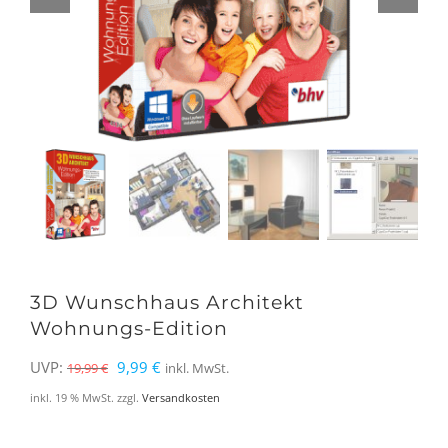
3D Wunschhaus Architekt
Wohnungs-Edition
Ursprünglicher
Aktueller
UVP:
9,99
€
19,99
€
inkl. MwSt.
Preis
Preis
inkl. 19 % MwSt.
zzgl.
Versandkosten
war:
ist: