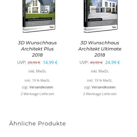
3D Wunschhaus
3D Wunschhaus
Architekt Plus
Architekt Ultimate
2018
2018
Ursprünglicher
Aktueller
Ursprünglicher
Aktuelle
UVP:
14,99
€
UVP:
24,99
€
29,99
€
49,99
€
Preis
Preis
Preis
Preis
inkl. MwSt.
inkl. MwSt.
war:
ist:
war:
ist:
inkl. 19 % MwSt.
inkl. 19 % MwSt.
29,99 €
14,99 €.
49,99 €
24,99 €.
zzgl.
Versandkosten
zzgl.
Versandkosten
2 Werktage Lieferzeit
2 Werktage Lieferzeit
Ähnliche Produkte