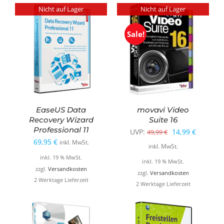
Nicht auf Lager
Nicht auf Lager
Sale!
EaseUS Data
movavi Video
Recovery Wizard
Suite 16
Professional 11
Ursprünglicher
Aktuelle
UVP:
14,99
€
49,99
€
69,95
€
inkl. MwSt.
Preis
Preis
inkl. MwSt.
inkl. 19 % MwSt.
war:
ist:
inkl. 19 % MwSt.
zzgl.
Versandkosten
49,99 €
14,99 €.
zzgl.
Versandkosten
2 Werktage Lieferzeit
2 Werktage Lieferzeit