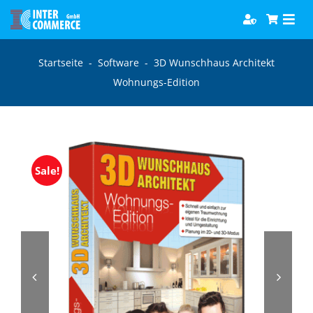
Zum
Togg
Inhalt
Navi
springen
Software
Startseite
-
Software
-
3D Wunschhaus Architekt
Wohnungs-Edition
Games
Bücher
Sale!
Hörbücher