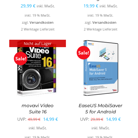
29,99
€
19,99
€
inkl. MwSt.
inkl. MwSt.
inkl. 19 % MwSt.
inkl. 19 % MwSt.
zzgl.
Versandkosten
zzgl.
Versandkosten
2 Werktage Lieferzeit
2 Werktage Lieferzeit
Nicht auf Lager
Sale!
Sale!
movavi Video
EaseUS MobiSaver
Suite 16
5 for Android
Ursprünglicher
Aktueller
Ursprünglicher
Aktuelle
UVP:
14,99
€
UVP:
14,99
€
49,99
€
29,99
€
Preis
Preis
Preis
Preis
inkl. MwSt.
inkl. MwSt.
war:
ist:
war:
ist:
inkl. 19 % MwSt.
inkl. 19 % MwSt.