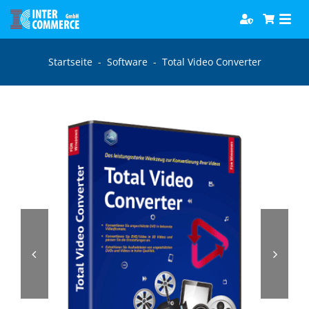
Zum
Togg
Inhalt
Navi
springen
Software
Startseite
-
Software
-
Total Video Converter
Games
Bücher
Hörbücher