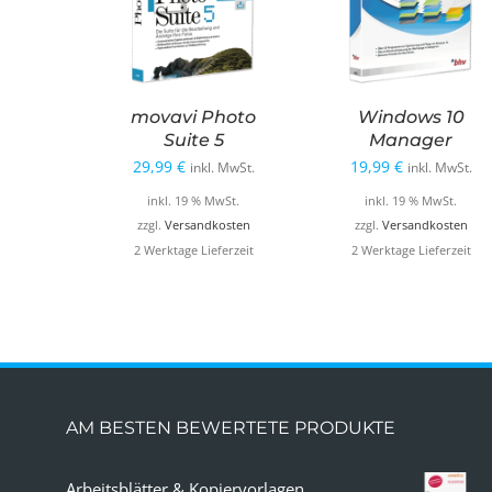
movavi Photo
Windows 10
Suite 5
Manager
29,99
€
19,99
€
inkl. MwSt.
inkl. MwSt.
inkl. 19 % MwSt.
inkl. 19 % MwSt.
zzgl.
Versandkosten
zzgl.
Versandkosten
2 Werktage Lieferzeit
2 Werktage Lieferzeit
AM BESTEN BEWERTETE PRODUKTE
Arbeitsblätter & Kopiervorlagen