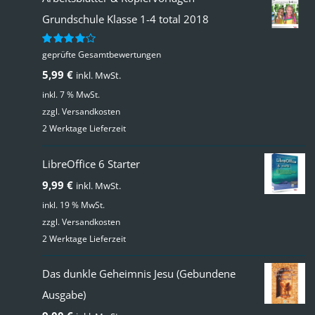
Grundschule Klasse 1-4 total 2018
geprüfte Gesamtbewertungen
Bewertet
mit
4.00
5,99
€
inkl. MwSt.
von 5
inkl. 7 % MwSt.
zzgl.
Versandkosten
2 Werktage Lieferzeit
LibreOffice 6 Starter
9,99
€
inkl. MwSt.
inkl. 19 % MwSt.
zzgl.
Versandkosten
2 Werktage Lieferzeit
Das dunkle Geheimnis Jesu (Gebundene
Ausgabe)