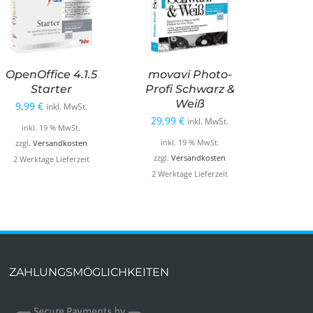
OpenOffice 4.1.5
movavi Photo-
Starter
Profi Schwarz &
Weiß
9,99
€
inkl. MwSt.
29,99
€
inkl. MwSt.
inkl. 19 % MwSt.
inkl. 19 % MwSt.
zzgl.
Versandkosten
zzgl.
Versandkosten
2 Werktage Lieferzeit
2 Werktage Lieferzeit
ZAHLUNGSMÖGLICHKEITEN