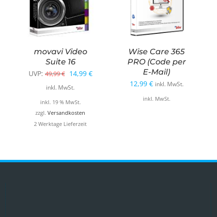
movavi Video
Wise Care 365
Suite 16
PRO (Code per
E-Mail)
Ursprünglicher
Aktueller
UVP:
14,99
€
49,99
€
12,99
€
inkl. MwSt.
Preis
Preis
inkl. MwSt.
war:
ist:
inkl. MwSt.
inkl. 19 % MwSt.
49,99 €
14,99 €.
zzgl.
Versandkosten
2 Werktage Lieferzeit