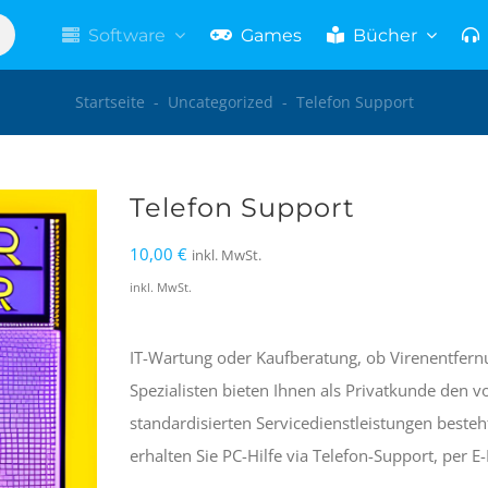
Software
Games
Bücher
Startseite
-
Uncategorized
-
Telefon Support
Telefon Support
10,00
€
inkl. MwSt.
inkl. MwSt.
IT-Wartung oder Kaufberatung, ob Virenentfern
Spezialisten bieten Ihnen als Privatkunde den v
standardisierten Servicedienstleistungen besteh
erhalten Sie PC-Hilfe via Telefon-Support, per 