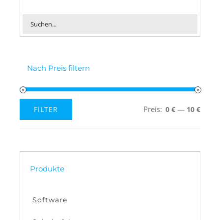
Nach Preis filtern
Preis:
—
FILTER
0 €
10 €
Min.
Max.
Preis
Preis
Produkte
Software