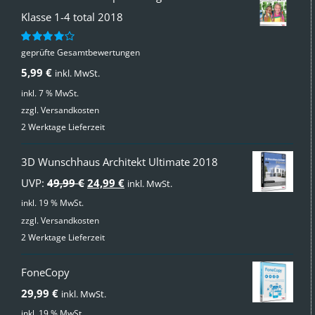
Klasse 1-4 total 2018
geprüfte Gesamtbewertungen
Bewertet
mit
4.00
5,99
€
inkl. MwSt.
von 5
inkl. 7 % MwSt.
zzgl.
Versandkosten
2 Werktage Lieferzeit
3D Wunschhaus Architekt Ultimate 2018
Ursprünglicher
Aktueller
UVP:
49,99
€
24,99
€
inkl. MwSt.
Preis
Preis
inkl. 19 % MwSt.
zzgl.
Versandkosten
war:
ist:
2 Werktage Lieferzeit
49,99 €
24,99 €.
FoneCopy
29,99
€
inkl. MwSt.
inkl. 19 % MwSt.