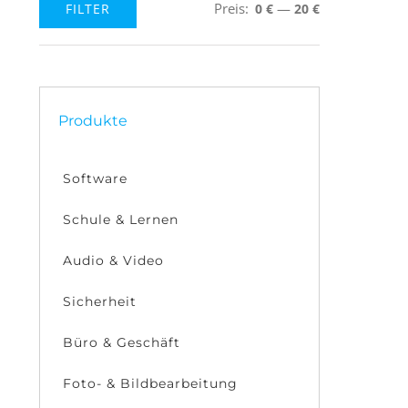
Preis:
—
FILTER
0 €
20 €
Min.
Max.
Preis
Preis
Produkte
Software
Schule & Lernen
Audio & Video
Sicherheit
Büro & Geschäft
Foto- & Bildbearbeitung