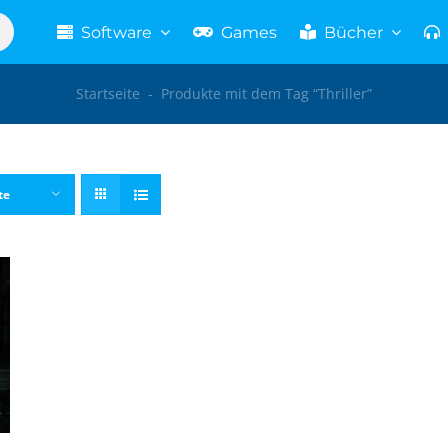
Software
Games
Bücher
Startseite
-
Produkte mit dem Tag “Thriller”
te