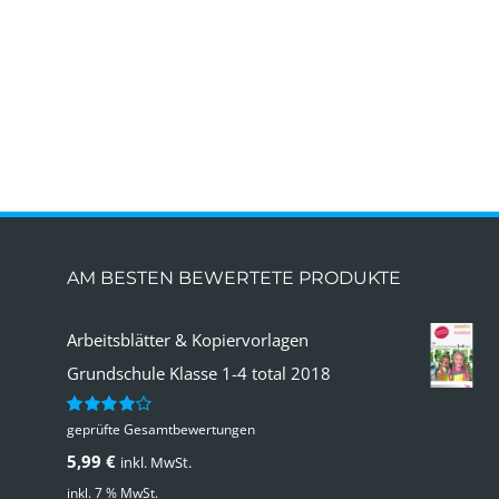
AM BESTEN BEWERTETE PRODUKTE
Arbeitsblätter & Kopiervorlagen
Grundschule Klasse 1-4 total 2018
geprüfte Gesamtbewertungen
Bewertet
mit
4.00
5,99
€
inkl. MwSt.
von 5
inkl. 7 % MwSt.