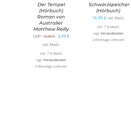
Der Tempel
Schwarzspeicher
(Hörbuch)
(Hörbuch)
Roman von
16,99
€
inkl. MwSt.
Australier
inkl. 7 % MwSt.
Matthew Reilly
zzgl.
Versandkosten
Ursprünglicher
Aktueller
UVP:
3,99
€
16,80
€
2 Werktage Lieferzeit
Preis
Preis
inkl. MwSt.
war:
ist:
inkl. 7 % MwSt.
16,80 €
3,99 €.
zzgl.
Versandkosten
2 Werktage Lieferzeit