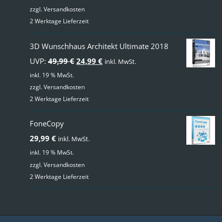
zzgl.
Versandkosten
2 Werktage Lieferzeit
3D Wunschhaus Architekt Ultimate 2018
Ursprünglicher
Aktueller
UVP:
49,99
€
24,99
€
inkl. MwSt.
Preis
Preis
inkl. 19 % MwSt.
zzgl.
Versandkosten
war:
ist:
2 Werktage Lieferzeit
49,99 €
24,99 €.
FoneCopy
29,99
€
inkl. MwSt.
inkl. 19 % MwSt.
zzgl.
Versandkosten
2 Werktage Lieferzeit