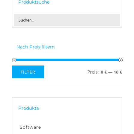
Produktsuche
Nach Preis filtern
Preis:
—
FILTER
0 €
10 €
Min.
Max.
Preis
Preis
Produkte
Software