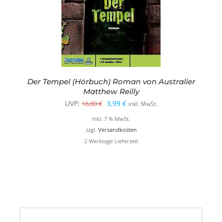
Der Tempel (Hörbuch) Roman von Australier
Matthew Reilly
Ursprünglicher
Aktueller
UVP:
3,99
€
16,80
€
inkl. MwSt.
Preis
Preis
inkl. 7 % MwSt.
war:
ist:
zzgl.
Versandkosten
2 Werktage Lieferzeit
16,80 €
3,99 €.